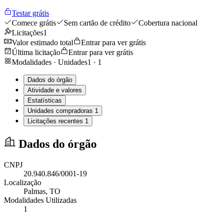
Testar grátis
Comece grátis
Sem cartão de crédito
Cobertura nacional
Licitações
1
Valor estimado total
Entrar para ver grátis
Última licitação
Entrar para ver grátis
Modalidades · Unidades
1
·
1
Dados do órgão
Atividade e valores
Estatísticas
Unidades compradoras
1
Licitações recentes
1
Dados do órgão
CNPJ
20.940.846/0001-19
Localização
Palmas
, TO
Modalidades Utilizadas
1