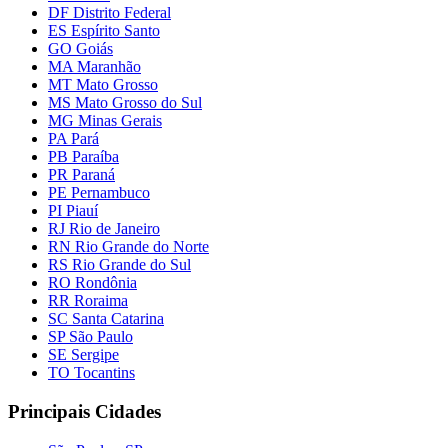
DF Distrito Federal
ES Espírito Santo
GO Goiás
MA Maranhão
MT Mato Grosso
MS Mato Grosso do Sul
MG Minas Gerais
PA Pará
PB Paraíba
PR Paraná
PE Pernambuco
PI Piauí
RJ Rio de Janeiro
RN Rio Grande do Norte
RS Rio Grande do Sul
RO Rondônia
RR Roraima
SC Santa Catarina
SP São Paulo
SE Sergipe
TO Tocantins
Principais Cidades