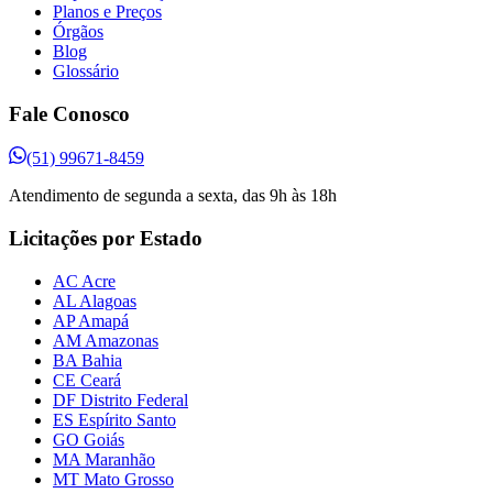
Planos e Preços
Órgãos
Blog
Glossário
Fale Conosco
(51) 99671-8459
Atendimento de segunda a sexta, das 9h às 18h
Licitações por Estado
AC Acre
AL Alagoas
AP Amapá
AM Amazonas
BA Bahia
CE Ceará
DF Distrito Federal
ES Espírito Santo
GO Goiás
MA Maranhão
MT Mato Grosso