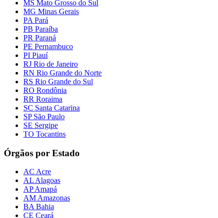
MS Mato Grosso do Sul
MG Minas Gerais
PA Pará
PB Paraíba
PR Paraná
PE Pernambuco
PI Piauí
RJ Rio de Janeiro
RN Rio Grande do Norte
RS Rio Grande do Sul
RO Rondônia
RR Roraima
SC Santa Catarina
SP São Paulo
SE Sergipe
TO Tocantins
Órgãos por Estado
AC Acre
AL Alagoas
AP Amapá
AM Amazonas
BA Bahia
CE Ceará