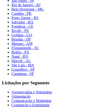
São Paulo - SP
Rio de Janeiro - RJ
Belo Horizonte - MG
Curitiba - PR
Porto Alegre - RS
Salvador - BA
Fortaleza - CE
Recife - PE
Goiânia - GO
Brasília - DF
Manaus - AM
Florianópolis - SC
Belém - PA
Natal - RN
Maceió - AL
São Luís - MA
Guarulhos - SP
Campinas - SP
Licitações por Segmento
Agropecuária e Veterinária
Alimentação
Comunicação e Marketing
Construção e Engenharia