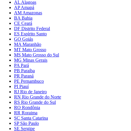
AL Alagoas
AP Amapá
AM Amazonas
BA Bahia
CE Ceará
DF Distrito Federal
ES Espírito Santo
GO Goiás
MA Maranhão
MT Mato Grosso
MS Mato Grosso do Sul
MG Minas Gerais
PA Pará
PB Paraíba
PR Paraná
PE Pernambuco
PI Piauí
RJ Rio de Janeiro
RN Rio Grande do Norte
RS Rio Grande do Sul
RO Rondônia
RR Roraima
SC Santa Catarina
SP São Paulo
SE Sergipe