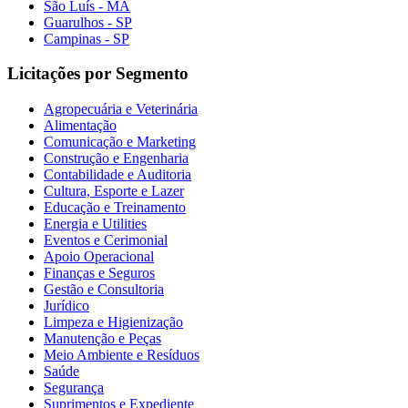
São Luís - MA
Guarulhos - SP
Campinas - SP
Licitações por Segmento
Agropecuária e Veterinária
Alimentação
Comunicação e Marketing
Construção e Engenharia
Contabilidade e Auditoria
Cultura, Esporte e Lazer
Educação e Treinamento
Energia e Utilities
Eventos e Cerimonial
Apoio Operacional
Finanças e Seguros
Gestão e Consultoria
Jurídico
Limpeza e Higienização
Manutenção e Peças
Meio Ambiente e Resíduos
Saúde
Segurança
Suprimentos e Expediente