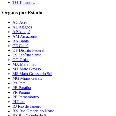
TO Tocantins
Órgãos por Estado
AC Acre
AL Alagoas
AP Amapá
AM Amazonas
BA Bahia
CE Ceará
DF Distrito Federal
ES Espírito Santo
GO Goiás
MA Maranhão
MT Mato Grosso
MS Mato Grosso do Sul
MG Minas Gerais
PA Pará
PB Paraíba
PR Paraná
PE Pernambuco
PI Piauí
RJ Rio de Janeiro
RN Rio Grande do Norte
RS Rio Grande do Sul