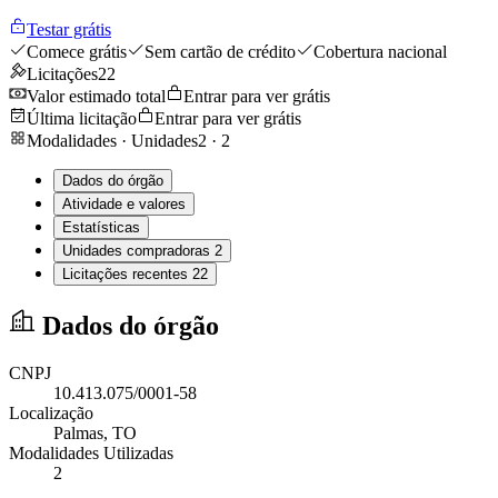
Testar grátis
Comece grátis
Sem cartão de crédito
Cobertura nacional
Licitações
22
Valor estimado total
Entrar para ver grátis
Última licitação
Entrar para ver grátis
Modalidades · Unidades
2
·
2
Dados do órgão
Atividade e valores
Estatísticas
Unidades compradoras
2
Licitações recentes
22
Dados do órgão
CNPJ
10.413.075/0001-58
Localização
Palmas
, TO
Modalidades Utilizadas
2