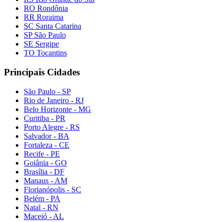
RO Rondônia
RR Roraima
SC Santa Catarina
SP São Paulo
SE Sergipe
TO Tocantins
Principais Cidades
São Paulo - SP
Rio de Janeiro - RJ
Belo Horizonte - MG
Curitiba - PR
Porto Alegre - RS
Salvador - BA
Fortaleza - CE
Recife - PE
Goiânia - GO
Brasília - DF
Manaus - AM
Florianópolis - SC
Belém - PA
Natal - RN
Maceió - AL