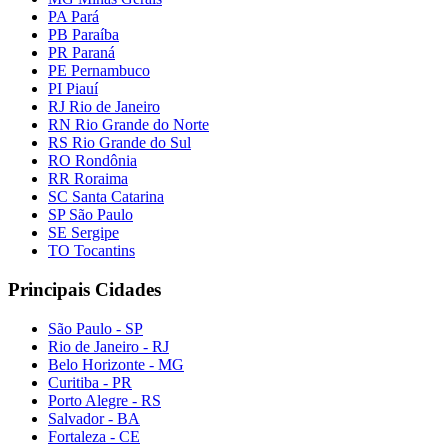
PA Pará
PB Paraíba
PR Paraná
PE Pernambuco
PI Piauí
RJ Rio de Janeiro
RN Rio Grande do Norte
RS Rio Grande do Sul
RO Rondônia
RR Roraima
SC Santa Catarina
SP São Paulo
SE Sergipe
TO Tocantins
Principais Cidades
São Paulo - SP
Rio de Janeiro - RJ
Belo Horizonte - MG
Curitiba - PR
Porto Alegre - RS
Salvador - BA
Fortaleza - CE