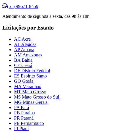
(51) 99671-8459
Atendimento de segunda a sexta, das 9h às 18h
Licitações por Estado
AC Acre
AL Alagoas
AP Amapá
AM Amazonas
BA Bahia
CE Ceará
DF Distrito Federal
ES Espírito Santo
GO Goiás
MA Maranhão
MT Mato Grosso
MS Mato Grosso do Sul
MG Minas Gerais
PA Pará
PB Paraíba
PR Paraná
PE Pernambuco
PI Piauí