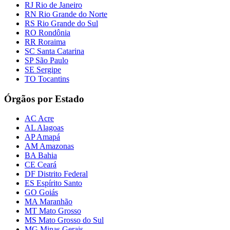
RJ Rio de Janeiro
RN Rio Grande do Norte
RS Rio Grande do Sul
RO Rondônia
RR Roraima
SC Santa Catarina
SP São Paulo
SE Sergipe
TO Tocantins
Órgãos por Estado
AC Acre
AL Alagoas
AP Amapá
AM Amazonas
BA Bahia
CE Ceará
DF Distrito Federal
ES Espírito Santo
GO Goiás
MA Maranhão
MT Mato Grosso
MS Mato Grosso do Sul
MG Minas Gerais