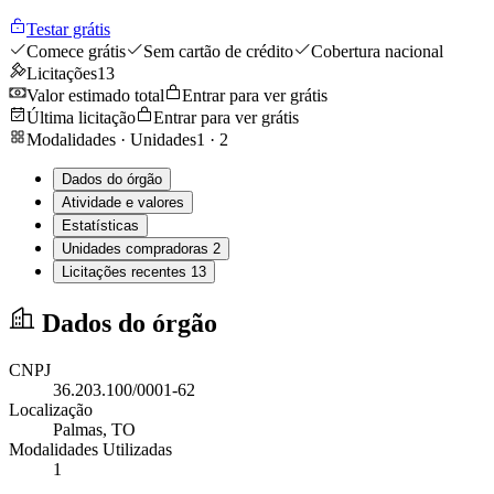
Testar grátis
Comece grátis
Sem cartão de crédito
Cobertura nacional
Licitações
13
Valor estimado total
Entrar para ver grátis
Última licitação
Entrar para ver grátis
Modalidades · Unidades
1
·
2
Dados do órgão
Atividade e valores
Estatísticas
Unidades compradoras
2
Licitações recentes
13
Dados do órgão
CNPJ
36.203.100/0001-62
Localização
Palmas
, TO
Modalidades Utilizadas
1