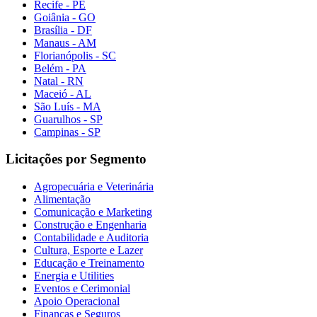
Recife - PE
Goiânia - GO
Brasília - DF
Manaus - AM
Florianópolis - SC
Belém - PA
Natal - RN
Maceió - AL
São Luís - MA
Guarulhos - SP
Campinas - SP
Licitações por Segmento
Agropecuária e Veterinária
Alimentação
Comunicação e Marketing
Construção e Engenharia
Contabilidade e Auditoria
Cultura, Esporte e Lazer
Educação e Treinamento
Energia e Utilities
Eventos e Cerimonial
Apoio Operacional
Finanças e Seguros