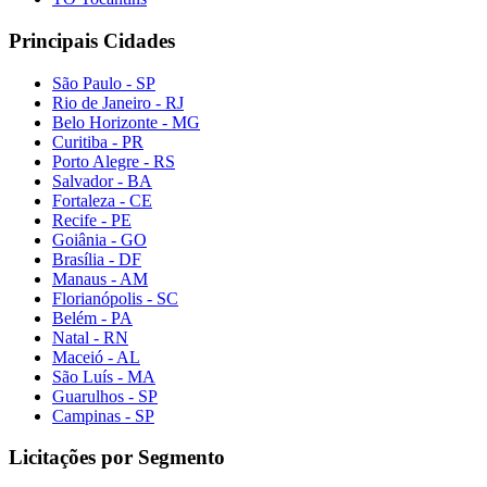
Principais Cidades
São Paulo - SP
Rio de Janeiro - RJ
Belo Horizonte - MG
Curitiba - PR
Porto Alegre - RS
Salvador - BA
Fortaleza - CE
Recife - PE
Goiânia - GO
Brasília - DF
Manaus - AM
Florianópolis - SC
Belém - PA
Natal - RN
Maceió - AL
São Luís - MA
Guarulhos - SP
Campinas - SP
Licitações por Segmento