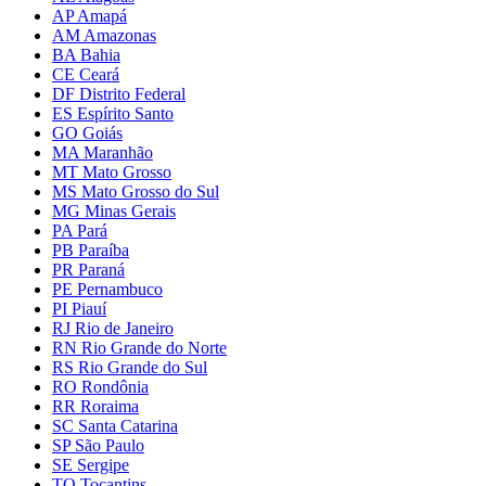
AP Amapá
AM Amazonas
BA Bahia
CE Ceará
DF Distrito Federal
ES Espírito Santo
GO Goiás
MA Maranhão
MT Mato Grosso
MS Mato Grosso do Sul
MG Minas Gerais
PA Pará
PB Paraíba
PR Paraná
PE Pernambuco
PI Piauí
RJ Rio de Janeiro
RN Rio Grande do Norte
RS Rio Grande do Sul
RO Rondônia
RR Roraima
SC Santa Catarina
SP São Paulo
SE Sergipe
TO Tocantins