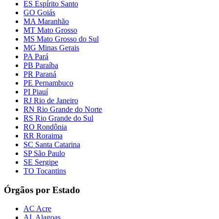
ES Espírito Santo
GO Goiás
MA Maranhão
MT Mato Grosso
MS Mato Grosso do Sul
MG Minas Gerais
PA Pará
PB Paraíba
PR Paraná
PE Pernambuco
PI Piauí
RJ Rio de Janeiro
RN Rio Grande do Norte
RS Rio Grande do Sul
RO Rondônia
RR Roraima
SC Santa Catarina
SP São Paulo
SE Sergipe
TO Tocantins
Órgãos por Estado
AC Acre
AL Alagoas