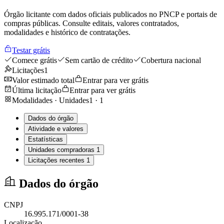
Órgão licitante com dados oficiais publicados no PNCP e portais de
compras públicas. Consulte editais, valores contratados,
modalidades e histórico de contratações.
Testar grátis
Comece grátis
Sem cartão de crédito
Cobertura nacional
Licitações
1
Valor estimado total
Entrar para ver grátis
Última licitação
Entrar para ver grátis
Modalidades · Unidades
1
·
1
Dados do órgão
Atividade e valores
Estatísticas
Unidades compradoras
1
Licitações recentes
1
Dados do órgão
CNPJ
16.995.171/0001-38
Localização