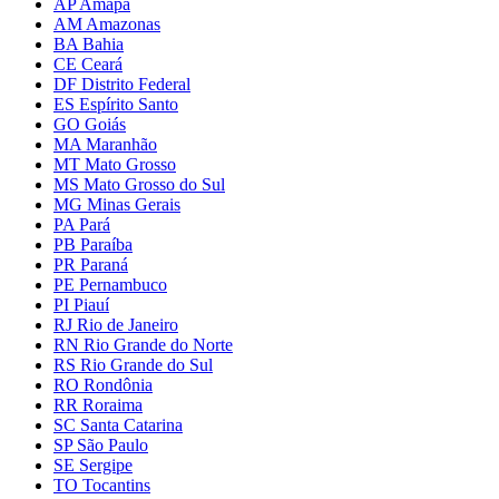
AP Amapá
AM Amazonas
BA Bahia
CE Ceará
DF Distrito Federal
ES Espírito Santo
GO Goiás
MA Maranhão
MT Mato Grosso
MS Mato Grosso do Sul
MG Minas Gerais
PA Pará
PB Paraíba
PR Paraná
PE Pernambuco
PI Piauí
RJ Rio de Janeiro
RN Rio Grande do Norte
RS Rio Grande do Sul
RO Rondônia
RR Roraima
SC Santa Catarina
SP São Paulo
SE Sergipe
TO Tocantins