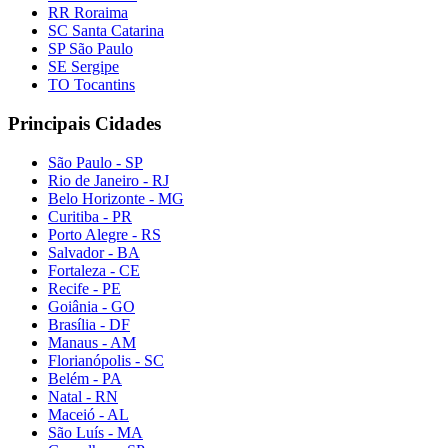
RR Roraima
SC Santa Catarina
SP São Paulo
SE Sergipe
TO Tocantins
Principais Cidades
São Paulo - SP
Rio de Janeiro - RJ
Belo Horizonte - MG
Curitiba - PR
Porto Alegre - RS
Salvador - BA
Fortaleza - CE
Recife - PE
Goiânia - GO
Brasília - DF
Manaus - AM
Florianópolis - SC
Belém - PA
Natal - RN
Maceió - AL
São Luís - MA