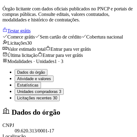
Órgão licitante com dados oficiais publicados no PNCP e portais de
compras públicas. Consulte editais, valores contratados,
modalidades e histórico de contratações.
Testar grátis
Comece grátis
Sem cartão de crédito
Cobertura nacional
Licitações
30
Valor estimado total
Entrar para ver grátis
Última licitação
Entrar para ver grátis
Modalidades · Unidades
1
·
3
Dados do órgão
Atividade e valores
Estatísticas
Unidades compradoras
3
Licitações recentes
30
Dados do órgão
CNPJ
09.620.313/0001-17
Localização