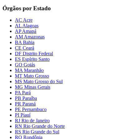
Órgãos por Estado
AC Acre
AL Alagoas
AP Amapá
AM Amazonas
BA Bahia
CE Ceará
DF Distrito Federal
ES Espírito Santo
GO Goiás
MA Maranhão
MT Mato Grosso
MS Mato Grosso do Sul
MG Minas Gerais
PA Pará
PB Paraíba
PR Paraná
PE Pernambuco
PI Piauí
RJ Rio de Janeiro
RN Rio Grande do Norte
RS Rio Grande do Sul
RO Rondônia