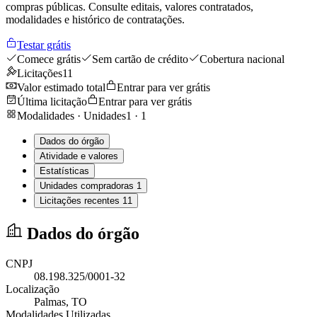
compras públicas. Consulte editais, valores contratados,
modalidades e histórico de contratações.
Testar grátis
Comece grátis
Sem cartão de crédito
Cobertura nacional
Licitações
11
Valor estimado total
Entrar para ver grátis
Última licitação
Entrar para ver grátis
Modalidades · Unidades
1
·
1
Dados do órgão
Atividade e valores
Estatísticas
Unidades compradoras
1
Licitações recentes
11
Dados do órgão
CNPJ
08.198.325/0001-32
Localização
Palmas
, TO
Modalidades Utilizadas