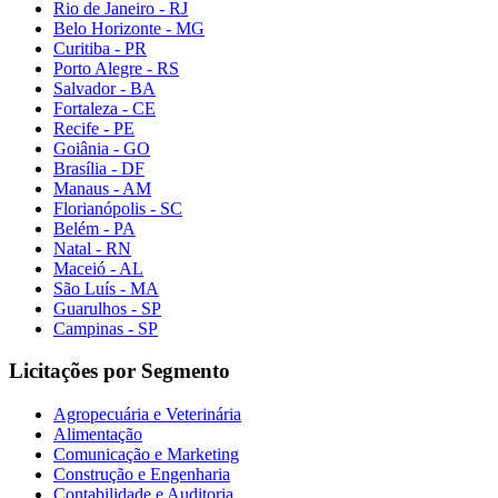
Rio de Janeiro - RJ
Belo Horizonte - MG
Curitiba - PR
Porto Alegre - RS
Salvador - BA
Fortaleza - CE
Recife - PE
Goiânia - GO
Brasília - DF
Manaus - AM
Florianópolis - SC
Belém - PA
Natal - RN
Maceió - AL
São Luís - MA
Guarulhos - SP
Campinas - SP
Licitações por Segmento
Agropecuária e Veterinária
Alimentação
Comunicação e Marketing
Construção e Engenharia
Contabilidade e Auditoria