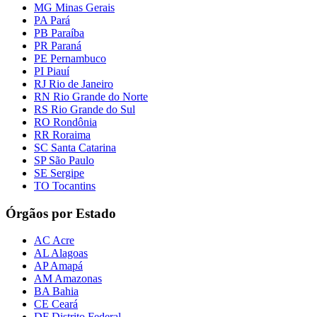
MG Minas Gerais
PA Pará
PB Paraíba
PR Paraná
PE Pernambuco
PI Piauí
RJ Rio de Janeiro
RN Rio Grande do Norte
RS Rio Grande do Sul
RO Rondônia
RR Roraima
SC Santa Catarina
SP São Paulo
SE Sergipe
TO Tocantins
Órgãos por Estado
AC Acre
AL Alagoas
AP Amapá
AM Amazonas
BA Bahia
CE Ceará
DF Distrito Federal