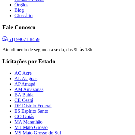
Órgãos
Blog
Glossário
Fale Conosco
(51) 99671-8459
Atendimento de segunda a sexta, das 9h às 18h
Licitações por Estado
AC Acre
AL Alagoas
AP Amapá
AM Amazonas
BA Bahia
CE Ceará
DF Distrito Federal
ES Espírito Santo
GO Goiás
MA Maranhão
MT Mato Grosso
MS Mato Grosso do Sul