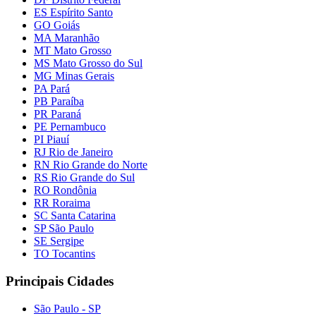
ES Espírito Santo
GO Goiás
MA Maranhão
MT Mato Grosso
MS Mato Grosso do Sul
MG Minas Gerais
PA Pará
PB Paraíba
PR Paraná
PE Pernambuco
PI Piauí
RJ Rio de Janeiro
RN Rio Grande do Norte
RS Rio Grande do Sul
RO Rondônia
RR Roraima
SC Santa Catarina
SP São Paulo
SE Sergipe
TO Tocantins
Principais Cidades
São Paulo - SP