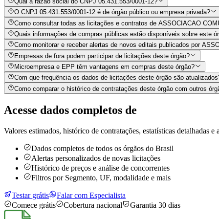
Qual a razão social do CNPJ 05.431.553/0001-12?
O CNPJ 05.431.553/0001-12 é de órgão público ou empresa privada?
Como consultar todas as licitações e contratos de ASSOCIACA
Quais informações de compras públicas estão disponíveis sobre este órg
Como monitorar e receber alertas de novos editais publicado
Empresas de fora podem participar de licitações deste órgão?
Microempresa e EPP têm vantagens em compras deste órgão?
Com que frequência os dados de licitações deste órgão são atualizados
Como comparar o histórico de contratações deste órgão com outros órg
Acesse dados completos de
Valores estimados, histórico de contratações, estatísticas detalhadas e a
Dados completos de todos os órgãos do Brasil
Alertas personalizados de novas licitações
Histórico de preços e análise de concorrentes
Filtros por Segmento, UF, modalidade e mais
Testar grátis
Falar com Especialista
Comece grátis
Cobertura nacional
Garantia 30 dias