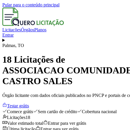
Pular para o conteúdo principal
Licitações
Órgãos
Planos
Entrar
Palmas
,
TO
18
Licitações de
ASSOCIACAO COMUNIDADE 
CASTRO SALES
Órgão licitante com dados oficiais publicados no PNCP e portais de co
Testar grátis
Comece grátis
Sem cartão de crédito
Cobertura nacional
Licitações
18
Valor estimado total
Entrar para ver grátis
Última licitação
Entrar para ver grátis