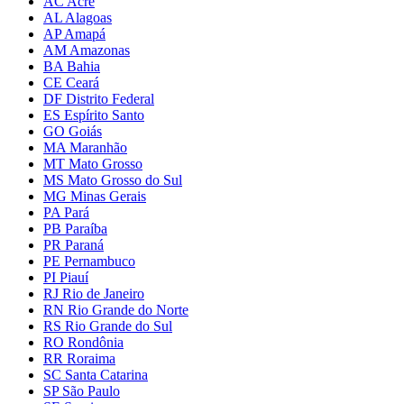
AC Acre
AL Alagoas
AP Amapá
AM Amazonas
BA Bahia
CE Ceará
DF Distrito Federal
ES Espírito Santo
GO Goiás
MA Maranhão
MT Mato Grosso
MS Mato Grosso do Sul
MG Minas Gerais
PA Pará
PB Paraíba
PR Paraná
PE Pernambuco
PI Piauí
RJ Rio de Janeiro
RN Rio Grande do Norte
RS Rio Grande do Sul
RO Rondônia
RR Roraima
SC Santa Catarina
SP São Paulo