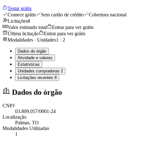
Testar grátis
Comece grátis
Sem cartão de crédito
Cobertura nacional
Licitações
8
Valor estimado total
Entrar para ver grátis
Última licitação
Entrar para ver grátis
Modalidades · Unidades
1
·
2
Dados do órgão
Atividade e valores
Estatísticas
Unidades compradoras
2
Licitações recentes
8
Dados do órgão
CNPJ
03.809.057/0001-24
Localização
Palmas
, TO
Modalidades Utilizadas
1