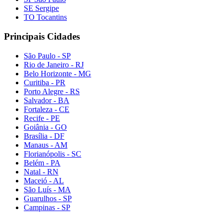
SE Sergipe
TO Tocantins
Principais Cidades
São Paulo - SP
Rio de Janeiro - RJ
Belo Horizonte - MG
Curitiba - PR
Porto Alegre - RS
Salvador - BA
Fortaleza - CE
Recife - PE
Goiânia - GO
Brasília - DF
Manaus - AM
Florianópolis - SC
Belém - PA
Natal - RN
Maceió - AL
São Luís - MA
Guarulhos - SP
Campinas - SP