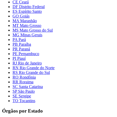
CE Ceará
DF Distrito Federal
ES Espírito Santo
GO Goiás
MA Maranhão
MT Mato Grosso
MS Mato Grosso do Sul
MG Minas Gerais
PA Pará
PB Paraíba
PR Paraná
PE Pernambuco
PI Piauí
RJ Rio de Janeiro
RN Rio Grande do Norte
RS Rio Grande do Sul
RO Rondônia
RR Roraima
SC Santa Catarina
SP São Paulo
SE Sergipe
TO Tocantins
Órgãos por Estado