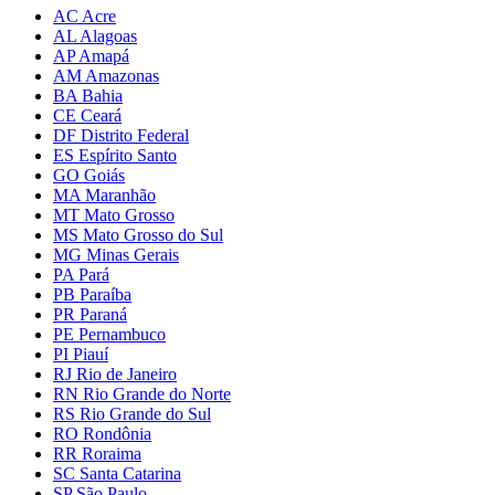
AC Acre
AL Alagoas
AP Amapá
AM Amazonas
BA Bahia
CE Ceará
DF Distrito Federal
ES Espírito Santo
GO Goiás
MA Maranhão
MT Mato Grosso
MS Mato Grosso do Sul
MG Minas Gerais
PA Pará
PB Paraíba
PR Paraná
PE Pernambuco
PI Piauí
RJ Rio de Janeiro
RN Rio Grande do Norte
RS Rio Grande do Sul
RO Rondônia
RR Roraima
SC Santa Catarina
SP São Paulo