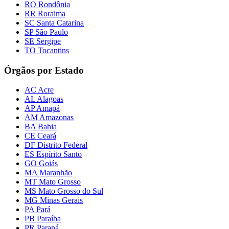
RO Rondônia
RR Roraima
SC Santa Catarina
SP São Paulo
SE Sergipe
TO Tocantins
Órgãos por Estado
AC Acre
AL Alagoas
AP Amapá
AM Amazonas
BA Bahia
CE Ceará
DF Distrito Federal
ES Espírito Santo
GO Goiás
MA Maranhão
MT Mato Grosso
MS Mato Grosso do Sul
MG Minas Gerais
PA Pará
PB Paraíba
PR Paraná