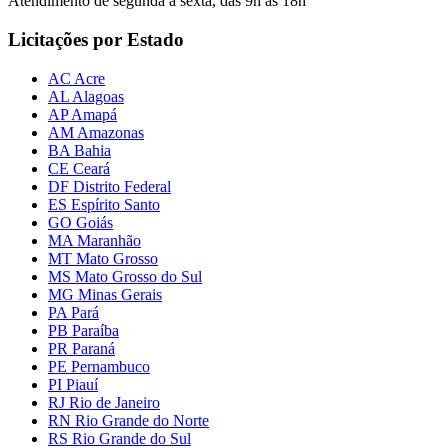
Atendimento de segunda a sexta, das 9h às 18h
Licitações por Estado
AC Acre
AL Alagoas
AP Amapá
AM Amazonas
BA Bahia
CE Ceará
DF Distrito Federal
ES Espírito Santo
GO Goiás
MA Maranhão
MT Mato Grosso
MS Mato Grosso do Sul
MG Minas Gerais
PA Pará
PB Paraíba
PR Paraná
PE Pernambuco
PI Piauí
RJ Rio de Janeiro
RN Rio Grande do Norte
RS Rio Grande do Sul