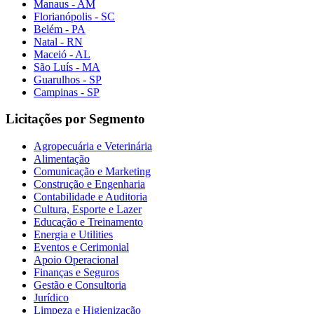
Manaus - AM
Florianópolis - SC
Belém - PA
Natal - RN
Maceió - AL
São Luís - MA
Guarulhos - SP
Campinas - SP
Licitações por Segmento
Agropecuária e Veterinária
Alimentação
Comunicação e Marketing
Construção e Engenharia
Contabilidade e Auditoria
Cultura, Esporte e Lazer
Educação e Treinamento
Energia e Utilities
Eventos e Cerimonial
Apoio Operacional
Finanças e Seguros
Gestão e Consultoria
Jurídico
Limpeza e Higienização