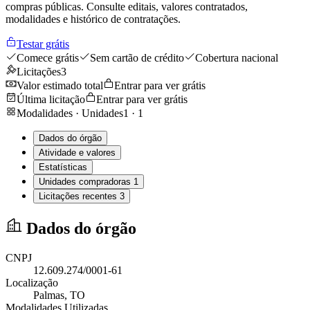
compras públicas. Consulte editais, valores contratados,
modalidades e histórico de contratações.
Testar grátis
Comece grátis
Sem cartão de crédito
Cobertura nacional
Licitações
3
Valor estimado total
Entrar para ver grátis
Última licitação
Entrar para ver grátis
Modalidades · Unidades
1
·
1
Dados do órgão
Atividade e valores
Estatísticas
Unidades compradoras
1
Licitações recentes
3
Dados do órgão
CNPJ
12.609.274/0001-61
Localização
Palmas
, TO
Modalidades Utilizadas