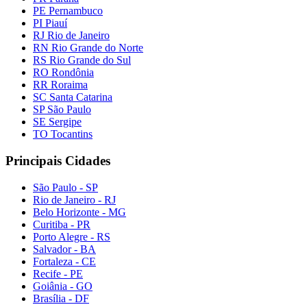
PE Pernambuco
PI Piauí
RJ Rio de Janeiro
RN Rio Grande do Norte
RS Rio Grande do Sul
RO Rondônia
RR Roraima
SC Santa Catarina
SP São Paulo
SE Sergipe
TO Tocantins
Principais Cidades
São Paulo - SP
Rio de Janeiro - RJ
Belo Horizonte - MG
Curitiba - PR
Porto Alegre - RS
Salvador - BA
Fortaleza - CE
Recife - PE
Goiânia - GO
Brasília - DF