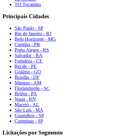
TO Tocantins
Principais Cidades
São Paulo - SP
Rio de Janeiro - RJ
Belo Horizonte - MG
Curitiba - PR
Porto Alegre - RS
Salvador - BA
Fortaleza - CE
Recife - PE
Goiânia - GO
Brasília - DF
Manaus - AM
Florianópolis - SC
Belém - PA
Natal - RN
Maceió - AL
São Luís - MA
Guarulhos - SP
Campinas - SP
Licitações por Segmento