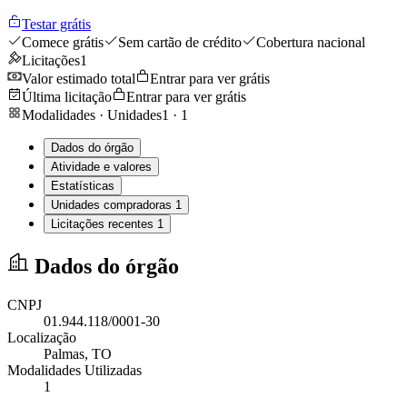
Testar grátis
Comece grátis
Sem cartão de crédito
Cobertura nacional
Licitações
1
Valor estimado total
Entrar para ver grátis
Última licitação
Entrar para ver grátis
Modalidades · Unidades
1
·
1
Dados do órgão
Atividade e valores
Estatísticas
Unidades compradoras
1
Licitações recentes
1
Dados do órgão
CNPJ
01.944.118/0001-30
Localização
Palmas
, TO
Modalidades Utilizadas
1