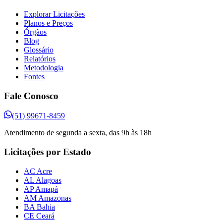
Explorar Licitações
Planos e Preços
Órgãos
Blog
Glossário
Relatórios
Metodologia
Fontes
Fale Conosco
(51) 99671-8459
Atendimento de segunda a sexta, das 9h às 18h
Licitações por Estado
AC Acre
AL Alagoas
AP Amapá
AM Amazonas
BA Bahia
CE Ceará