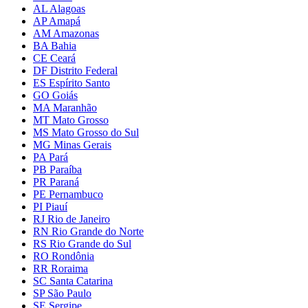
AL Alagoas
AP Amapá
AM Amazonas
BA Bahia
CE Ceará
DF Distrito Federal
ES Espírito Santo
GO Goiás
MA Maranhão
MT Mato Grosso
MS Mato Grosso do Sul
MG Minas Gerais
PA Pará
PB Paraíba
PR Paraná
PE Pernambuco
PI Piauí
RJ Rio de Janeiro
RN Rio Grande do Norte
RS Rio Grande do Sul
RO Rondônia
RR Roraima
SC Santa Catarina
SP São Paulo
SE Sergipe