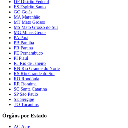
DF Distrito Federal
ES Espírito Santo
GO Goiás
MA Maranhão
MT Mato Grosso
MS Mato Grosso do Sul
MG Minas Gerais
PA Pará
PB Paraíba
PR Paraná
PE Pernambuco
PI Piauí
RJ Rio de Janeiro
RN Rio Grande do Norte
RS Rio Grande do Sul
RO Rondônia
RR Roraima
SC Santa Catarina
SP São Paulo
SE Sergipe
TO Tocantins
Órgãos por Estado
AC Acre