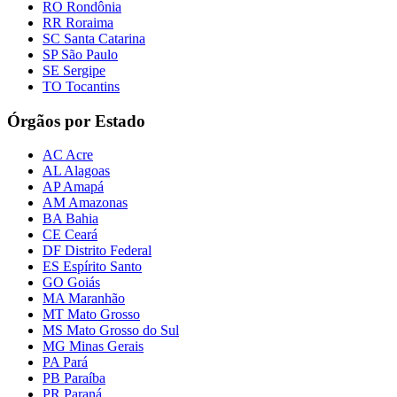
RO Rondônia
RR Roraima
SC Santa Catarina
SP São Paulo
SE Sergipe
TO Tocantins
Órgãos por Estado
AC Acre
AL Alagoas
AP Amapá
AM Amazonas
BA Bahia
CE Ceará
DF Distrito Federal
ES Espírito Santo
GO Goiás
MA Maranhão
MT Mato Grosso
MS Mato Grosso do Sul
MG Minas Gerais
PA Pará
PB Paraíba
PR Paraná