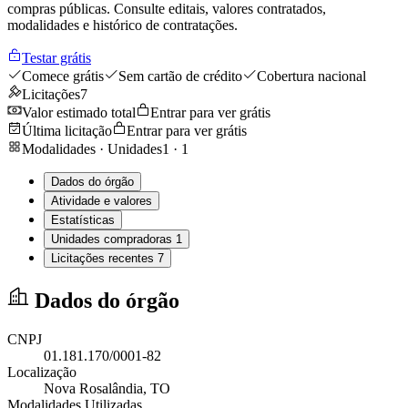
compras públicas. Consulte editais, valores contratados,
modalidades e histórico de contratações.
Testar grátis
Comece grátis
Sem cartão de crédito
Cobertura nacional
Licitações
7
Valor estimado total
Entrar para ver grátis
Última licitação
Entrar para ver grátis
Modalidades · Unidades
1
·
1
Dados do órgão
Atividade e valores
Estatísticas
Unidades compradoras
1
Licitações recentes
7
Dados do órgão
CNPJ
01.181.170/0001-82
Localização
Nova Rosalândia
, TO
Modalidades Utilizadas