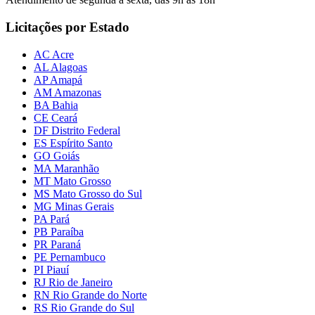
Licitações por Estado
AC Acre
AL Alagoas
AP Amapá
AM Amazonas
BA Bahia
CE Ceará
DF Distrito Federal
ES Espírito Santo
GO Goiás
MA Maranhão
MT Mato Grosso
MS Mato Grosso do Sul
MG Minas Gerais
PA Pará
PB Paraíba
PR Paraná
PE Pernambuco
PI Piauí
RJ Rio de Janeiro
RN Rio Grande do Norte
RS Rio Grande do Sul