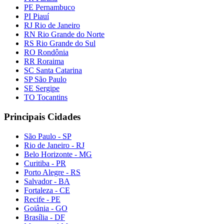
PE Pernambuco
PI Piauí
RJ Rio de Janeiro
RN Rio Grande do Norte
RS Rio Grande do Sul
RO Rondônia
RR Roraima
SC Santa Catarina
SP São Paulo
SE Sergipe
TO Tocantins
Principais Cidades
São Paulo - SP
Rio de Janeiro - RJ
Belo Horizonte - MG
Curitiba - PR
Porto Alegre - RS
Salvador - BA
Fortaleza - CE
Recife - PE
Goiânia - GO
Brasília - DF