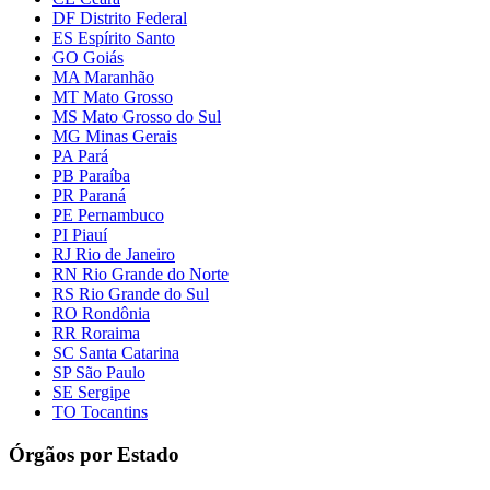
DF Distrito Federal
ES Espírito Santo
GO Goiás
MA Maranhão
MT Mato Grosso
MS Mato Grosso do Sul
MG Minas Gerais
PA Pará
PB Paraíba
PR Paraná
PE Pernambuco
PI Piauí
RJ Rio de Janeiro
RN Rio Grande do Norte
RS Rio Grande do Sul
RO Rondônia
RR Roraima
SC Santa Catarina
SP São Paulo
SE Sergipe
TO Tocantins
Órgãos por Estado