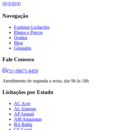
Navegação
Explorar Licitações
Planos e Preços
Órgãos
Blog
Glossário
Fale Conosco
(51) 99671-8459
Atendimento de segunda a sexta, das 9h às 18h
Licitações por Estado
AC Acre
AL Alagoas
AP Amapá
AM Amazonas
BA Bahia
CE Ceará