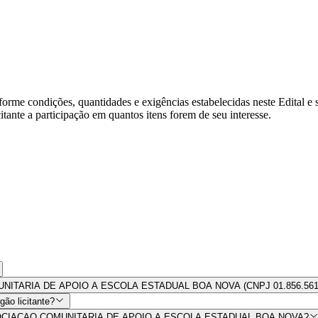
forme condições, quantidades e exigências estabelecidas neste Edital e 
tante a participação em quantos itens forem de seu interesse.
 COMUNITARIA DE APOIO A ESCOLA ESTADUAL BOA NOVA (CNPJ 01.856.561
ão licitante?
 por ASSOCIACAO COMUNITARIA DE APOIO A ESCOLA ESTADUAL BOA NOVA?