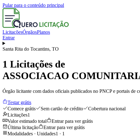
Pular para o conteúdo principal
Licitações
Órgãos
Planos
Entrar
Santa Rita do Tocantins
,
TO
1
Licitações de
ASSOCIACAO COMUNITARIA
Órgão licitante com dados oficiais publicados no PNCP e portais de co
Testar grátis
Comece grátis
Sem cartão de crédito
Cobertura nacional
Licitações
1
Valor estimado total
Entrar para ver grátis
Última licitação
Entrar para ver grátis
Modalidades · Unidades
1
·
1