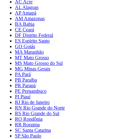
AC Acre
AL Alagoas
AP Amapá
AM Amazonas
BA Bahia
CE Ceará
DF Distrito Federal
ES Espírito Santo
GO Goiás
MA Maranhão
MT Mato Grosso
MS Mato Grosso do Sul
MG Minas Gerais
PA Pará
PB Paraíba
PR Paraná
PE Pernambuco
PI Piauí
RJ Rio de Janeiro
RN Rio Grande do Norte
RS Rio Grande do Sul
RO Rondônia
RR Roraima
SC Santa Catarina
SP São Paulo