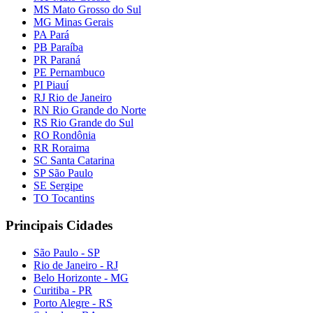
MS Mato Grosso do Sul
MG Minas Gerais
PA Pará
PB Paraíba
PR Paraná
PE Pernambuco
PI Piauí
RJ Rio de Janeiro
RN Rio Grande do Norte
RS Rio Grande do Sul
RO Rondônia
RR Roraima
SC Santa Catarina
SP São Paulo
SE Sergipe
TO Tocantins
Principais Cidades
São Paulo - SP
Rio de Janeiro - RJ
Belo Horizonte - MG
Curitiba - PR
Porto Alegre - RS