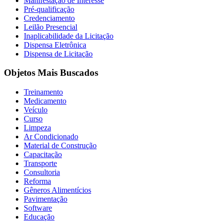
Manifestação de Interesse
Pré-qualificação
Credenciamento
Leilão Presencial
Inaplicabilidade da Licitação
Dispensa Eletrônica
Dispensa de Licitação
Objetos Mais Buscados
Treinamento
Medicamento
Veículo
Curso
Limpeza
Ar Condicionado
Material de Construção
Capacitação
Transporte
Consultoria
Reforma
Gêneros Alimentícios
Pavimentação
Software
Educação