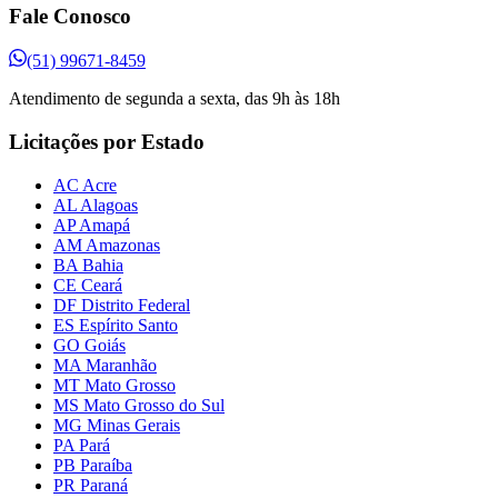
Fale Conosco
(51) 99671-8459
Atendimento de segunda a sexta, das 9h às 18h
Licitações por Estado
AC Acre
AL Alagoas
AP Amapá
AM Amazonas
BA Bahia
CE Ceará
DF Distrito Federal
ES Espírito Santo
GO Goiás
MA Maranhão
MT Mato Grosso
MS Mato Grosso do Sul
MG Minas Gerais
PA Pará
PB Paraíba
PR Paraná