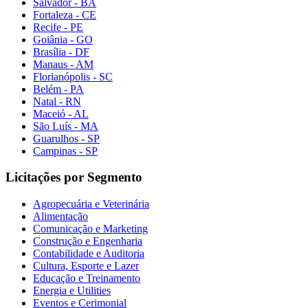
Salvador - BA
Fortaleza - CE
Recife - PE
Goiânia - GO
Brasília - DF
Manaus - AM
Florianópolis - SC
Belém - PA
Natal - RN
Maceió - AL
São Luís - MA
Guarulhos - SP
Campinas - SP
Licitações por Segmento
Agropecuária e Veterinária
Alimentação
Comunicação e Marketing
Construção e Engenharia
Contabilidade e Auditoria
Cultura, Esporte e Lazer
Educação e Treinamento
Energia e Utilities
Eventos e Cerimonial