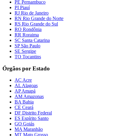
PE Pernambuco
PI Piauí
RJ Rio de Janeiro
RN Rio Grande do Norte
RS Rio Grande do Sul
RO Rondônia
RR Roraima
SC Santa Catarina
SP São Paulo
SE Sergipe
TO Tocantins
Órgãos por Estado
AC Acre
AL Alagoas
AP Amapá
AM Amazonas
BA Bahia
CE Ceará
DF Distrito Federal
ES Espírito Santo
GO Goiás
MA Maranhão
MT Mato Grosso