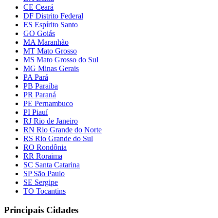
CE Ceará
DF Distrito Federal
ES Espírito Santo
GO Goiás
MA Maranhão
MT Mato Grosso
MS Mato Grosso do Sul
MG Minas Gerais
PA Pará
PB Paraíba
PR Paraná
PE Pernambuco
PI Piauí
RJ Rio de Janeiro
RN Rio Grande do Norte
RS Rio Grande do Sul
RO Rondônia
RR Roraima
SC Santa Catarina
SP São Paulo
SE Sergipe
TO Tocantins
Principais Cidades