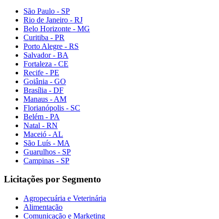
São Paulo - SP
Rio de Janeiro - RJ
Belo Horizonte - MG
Curitiba - PR
Porto Alegre - RS
Salvador - BA
Fortaleza - CE
Recife - PE
Goiânia - GO
Brasília - DF
Manaus - AM
Florianópolis - SC
Belém - PA
Natal - RN
Maceió - AL
São Luís - MA
Guarulhos - SP
Campinas - SP
Licitações por Segmento
Agropecuária e Veterinária
Alimentação
Comunicação e Marketing