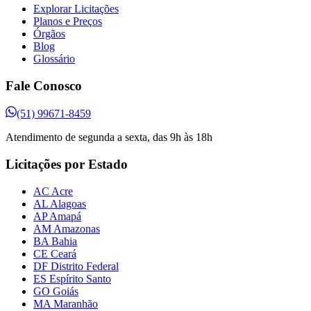
Explorar Licitações
Planos e Preços
Órgãos
Blog
Glossário
Fale Conosco
(51) 99671-8459
Atendimento de segunda a sexta, das 9h às 18h
Licitações por Estado
AC Acre
AL Alagoas
AP Amapá
AM Amazonas
BA Bahia
CE Ceará
DF Distrito Federal
ES Espírito Santo
GO Goiás
MA Maranhão