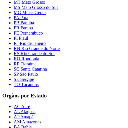
MT Mato Grosso
MS Mato Grosso do Sul
MG Minas Gerais
PA Pará
PB Paraíba
PR Paraná
PE Pernambuco
PI Piauí
RJ Rio de Janeiro
RN Rio Grande do Norte
RS Rio Grande do Sul
RO Rondônia
RR Roraima
SC Santa Catarina
SP São Paulo
SE Sergipe
TO Tocantins
Órgãos por Estado
AC Acre
AL Alagoas
AP Amapá
AM Amazonas
BA Bahia