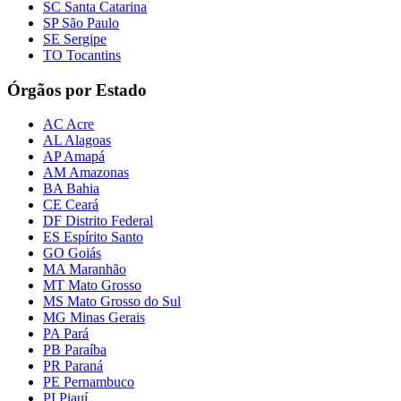
SC Santa Catarina
SP São Paulo
SE Sergipe
TO Tocantins
Órgãos por Estado
AC Acre
AL Alagoas
AP Amapá
AM Amazonas
BA Bahia
CE Ceará
DF Distrito Federal
ES Espírito Santo
GO Goiás
MA Maranhão
MT Mato Grosso
MS Mato Grosso do Sul
MG Minas Gerais
PA Pará
PB Paraíba
PR Paraná
PE Pernambuco
PI Piauí