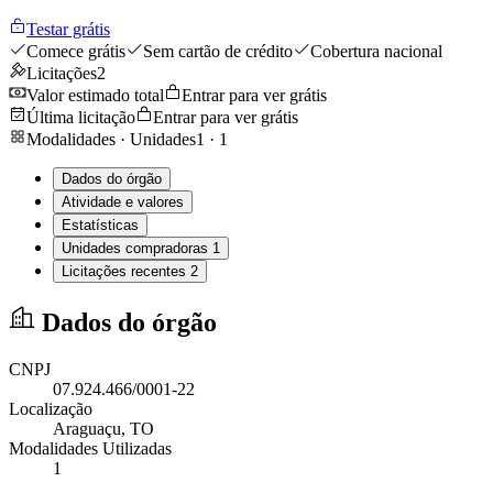
Testar grátis
Comece grátis
Sem cartão de crédito
Cobertura nacional
Licitações
2
Valor estimado total
Entrar para ver grátis
Última licitação
Entrar para ver grátis
Modalidades · Unidades
1
·
1
Dados do órgão
Atividade e valores
Estatísticas
Unidades compradoras
1
Licitações recentes
2
Dados do órgão
CNPJ
07.924.466/0001-22
Localização
Araguaçu
, TO
Modalidades Utilizadas
1