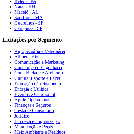
Belém - PA
Natal - RN
Maceió - AL
São Luís - MA
Guarulhos - SP
Campinas - SP
Licitações por Segmento
Agropecuária e Veterinária
Alimentação
Comunicação e Marketing
Construção e Engenharia
Contabilidade e Auditoria
Cultura, Esporte e Lazer
Educação e Treinamento
Energia e Utilities
Eventos e Cerimonial
Apoio Operacional
Finanças e Seguros
Gestão e Consultoria
Jurídico
Limpeza e Higienização
Manutenção e Peças
Meio Ambiente e Resíduos