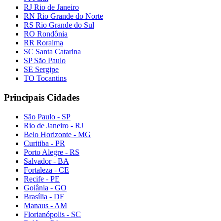
RJ Rio de Janeiro
RN Rio Grande do Norte
RS Rio Grande do Sul
RO Rondônia
RR Roraima
SC Santa Catarina
SP São Paulo
SE Sergipe
TO Tocantins
Principais Cidades
São Paulo - SP
Rio de Janeiro - RJ
Belo Horizonte - MG
Curitiba - PR
Porto Alegre - RS
Salvador - BA
Fortaleza - CE
Recife - PE
Goiânia - GO
Brasília - DF
Manaus - AM
Florianópolis - SC