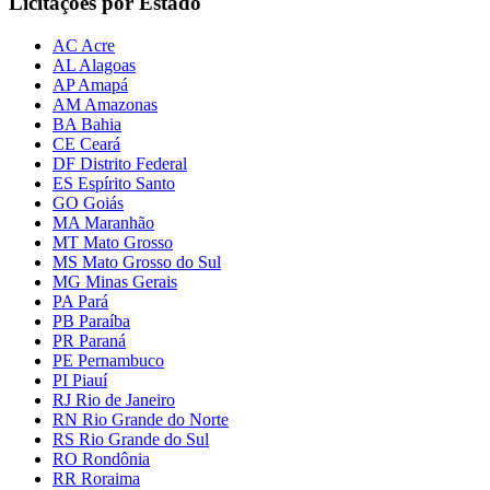
Licitações por Estado
AC Acre
AL Alagoas
AP Amapá
AM Amazonas
BA Bahia
CE Ceará
DF Distrito Federal
ES Espírito Santo
GO Goiás
MA Maranhão
MT Mato Grosso
MS Mato Grosso do Sul
MG Minas Gerais
PA Pará
PB Paraíba
PR Paraná
PE Pernambuco
PI Piauí
RJ Rio de Janeiro
RN Rio Grande do Norte
RS Rio Grande do Sul
RO Rondônia
RR Roraima