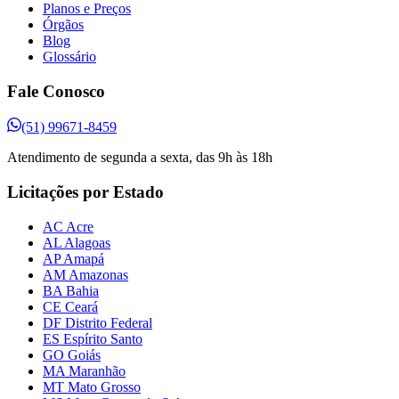
Planos e Preços
Órgãos
Blog
Glossário
Fale Conosco
(51) 99671-8459
Atendimento de segunda a sexta, das 9h às 18h
Licitações por Estado
AC Acre
AL Alagoas
AP Amapá
AM Amazonas
BA Bahia
CE Ceará
DF Distrito Federal
ES Espírito Santo
GO Goiás
MA Maranhão
MT Mato Grosso