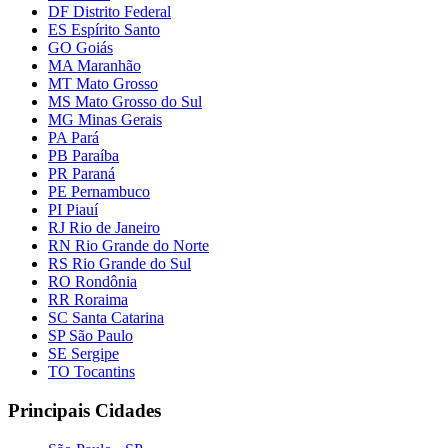
DF Distrito Federal
ES Espírito Santo
GO Goiás
MA Maranhão
MT Mato Grosso
MS Mato Grosso do Sul
MG Minas Gerais
PA Pará
PB Paraíba
PR Paraná
PE Pernambuco
PI Piauí
RJ Rio de Janeiro
RN Rio Grande do Norte
RS Rio Grande do Sul
RO Rondônia
RR Roraima
SC Santa Catarina
SP São Paulo
SE Sergipe
TO Tocantins
Principais Cidades