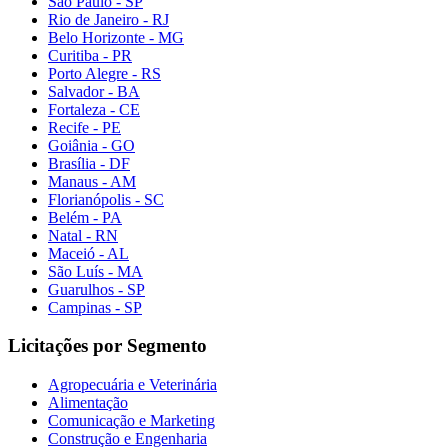
São Paulo - SP
Rio de Janeiro - RJ
Belo Horizonte - MG
Curitiba - PR
Porto Alegre - RS
Salvador - BA
Fortaleza - CE
Recife - PE
Goiânia - GO
Brasília - DF
Manaus - AM
Florianópolis - SC
Belém - PA
Natal - RN
Maceió - AL
São Luís - MA
Guarulhos - SP
Campinas - SP
Licitações por Segmento
Agropecuária e Veterinária
Alimentação
Comunicação e Marketing
Construção e Engenharia