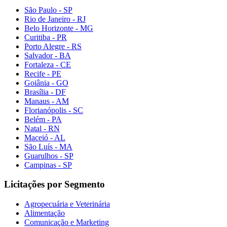
São Paulo - SP
Rio de Janeiro - RJ
Belo Horizonte - MG
Curitiba - PR
Porto Alegre - RS
Salvador - BA
Fortaleza - CE
Recife - PE
Goiânia - GO
Brasília - DF
Manaus - AM
Florianópolis - SC
Belém - PA
Natal - RN
Maceió - AL
São Luís - MA
Guarulhos - SP
Campinas - SP
Licitações por Segmento
Agropecuária e Veterinária
Alimentação
Comunicação e Marketing