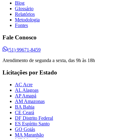
Blog
Glossário
Relatórios
Metodologia
Fontes
Fale Conosco
(51) 99671-8459
Atendimento de segunda a sexta, das 9h às 18h
Licitações por Estado
AC Acre
AL Alagoas
AP Amapá
AM Amazonas
BA Bahia
CE Ceará
DF Distrito Federal
ES Espírito Santo
GO Goiás
MA Maranhão