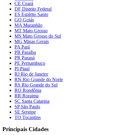
CE Ceará
DF Distrito Federal
ES Espírito Santo
GO Goiás
MA Maranhão
MT Mato Grosso
MS Mato Grosso do Sul
MG Minas Gerais
PA Pará
PB Paraíba
PR Paraná
PE Pernambuco
PI Piauí
RJ Rio de Janeiro
RN Rio Grande do Norte
RS Rio Grande do Sul
RO Rondônia
RR Roraima
SC Santa Catarina
SP São Paulo
SE Sergipe
TO Tocantins
Principais Cidades