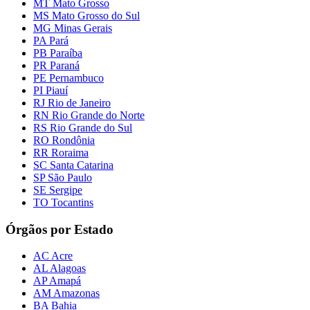
MT Mato Grosso
MS Mato Grosso do Sul
MG Minas Gerais
PA Pará
PB Paraíba
PR Paraná
PE Pernambuco
PI Piauí
RJ Rio de Janeiro
RN Rio Grande do Norte
RS Rio Grande do Sul
RO Rondônia
RR Roraima
SC Santa Catarina
SP São Paulo
SE Sergipe
TO Tocantins
Órgãos por Estado
AC Acre
AL Alagoas
AP Amapá
AM Amazonas
BA Bahia