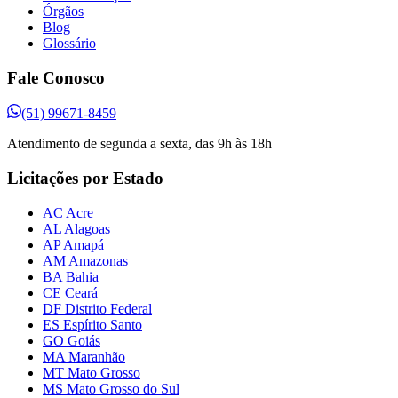
Órgãos
Blog
Glossário
Fale Conosco
(51) 99671-8459
Atendimento de segunda a sexta, das 9h às 18h
Licitações por Estado
AC Acre
AL Alagoas
AP Amapá
AM Amazonas
BA Bahia
CE Ceará
DF Distrito Federal
ES Espírito Santo
GO Goiás
MA Maranhão
MT Mato Grosso
MS Mato Grosso do Sul