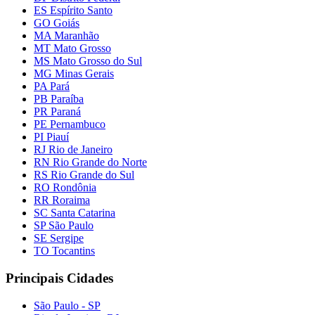
ES Espírito Santo
GO Goiás
MA Maranhão
MT Mato Grosso
MS Mato Grosso do Sul
MG Minas Gerais
PA Pará
PB Paraíba
PR Paraná
PE Pernambuco
PI Piauí
RJ Rio de Janeiro
RN Rio Grande do Norte
RS Rio Grande do Sul
RO Rondônia
RR Roraima
SC Santa Catarina
SP São Paulo
SE Sergipe
TO Tocantins
Principais Cidades
São Paulo - SP