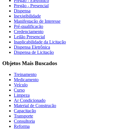
Pregão - Eletrônico
Pregão - Presencial
Dispensa
Inexigibilidade
Manifestação de Interesse
Pré-qualificação
Credenciamento
Leilão Presencial
Inaplicabilidade da Licitação
Dispensa Eletrônica
Dispensa de Licitação
Objetos Mais Buscados
Treinamento
Medicamento
Veículo
Curso
Limpeza
Ar Condicionado
Material de Construção
Capacitação
Transporte
Consultoria
Reforma