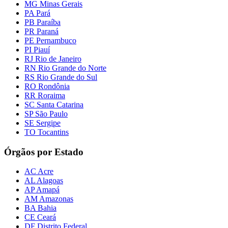
MG Minas Gerais
PA Pará
PB Paraíba
PR Paraná
PE Pernambuco
PI Piauí
RJ Rio de Janeiro
RN Rio Grande do Norte
RS Rio Grande do Sul
RO Rondônia
RR Roraima
SC Santa Catarina
SP São Paulo
SE Sergipe
TO Tocantins
Órgãos por Estado
AC Acre
AL Alagoas
AP Amapá
AM Amazonas
BA Bahia
CE Ceará
DF Distrito Federal