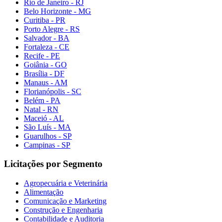
Rio de Janeiro - RJ
Belo Horizonte - MG
Curitiba - PR
Porto Alegre - RS
Salvador - BA
Fortaleza - CE
Recife - PE
Goiânia - GO
Brasília - DF
Manaus - AM
Florianópolis - SC
Belém - PA
Natal - RN
Maceió - AL
São Luís - MA
Guarulhos - SP
Campinas - SP
Licitações por Segmento
Agropecuária e Veterinária
Alimentação
Comunicação e Marketing
Construção e Engenharia
Contabilidade e Auditoria