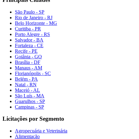
São Paulo - SP
Rio de Janeiro - RJ
Belo Horizonte - MG
Curitiba - PR
Porto Alegre - RS
Salvador - BA
Fortaleza - CE
Recife - PE
Goiânia - GO
Brasília - DF
Manaus - AM
Florianópolis - SC
Belém - PA
Natal - RN
Maceió - AL
São Luís - MA
Guarulhos - SP
Campinas - SP
Licitações por Segmento
Agropecuária e Veterinária
Alimentação