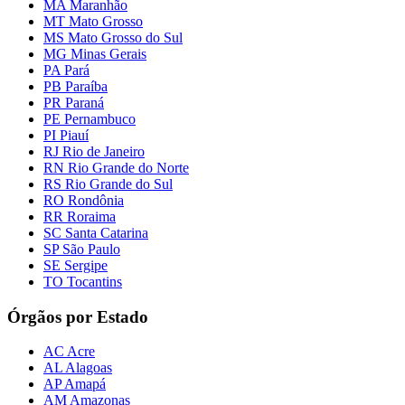
MA Maranhão
MT Mato Grosso
MS Mato Grosso do Sul
MG Minas Gerais
PA Pará
PB Paraíba
PR Paraná
PE Pernambuco
PI Piauí
RJ Rio de Janeiro
RN Rio Grande do Norte
RS Rio Grande do Sul
RO Rondônia
RR Roraima
SC Santa Catarina
SP São Paulo
SE Sergipe
TO Tocantins
Órgãos por Estado
AC Acre
AL Alagoas
AP Amapá
AM Amazonas