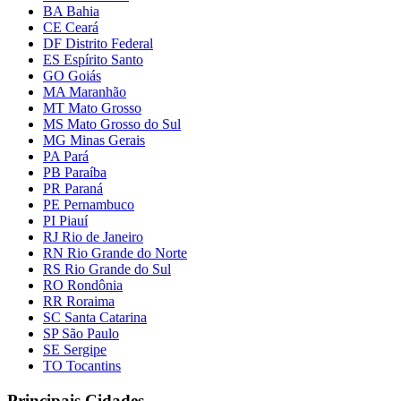
BA Bahia
CE Ceará
DF Distrito Federal
ES Espírito Santo
GO Goiás
MA Maranhão
MT Mato Grosso
MS Mato Grosso do Sul
MG Minas Gerais
PA Pará
PB Paraíba
PR Paraná
PE Pernambuco
PI Piauí
RJ Rio de Janeiro
RN Rio Grande do Norte
RS Rio Grande do Sul
RO Rondônia
RR Roraima
SC Santa Catarina
SP São Paulo
SE Sergipe
TO Tocantins
Principais Cidades