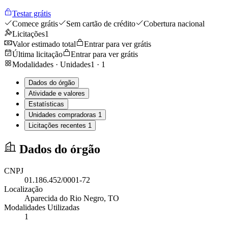
Testar grátis
Comece grátis
Sem cartão de crédito
Cobertura nacional
Licitações
1
Valor estimado total
Entrar para ver grátis
Última licitação
Entrar para ver grátis
Modalidades · Unidades
1
·
1
Dados do órgão
Atividade e valores
Estatísticas
Unidades compradoras
1
Licitações recentes
1
Dados do órgão
CNPJ
01.186.452/0001-72
Localização
Aparecida do Rio Negro
, TO
Modalidades Utilizadas
1