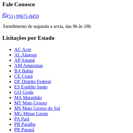
Fale Conosco
(51) 99671-8459
Atendimento de segunda a sexta, das 9h às 18h
Licitações por Estado
AC Acre
AL Alagoas
AP Amapá
AM Amazonas
BA Bahia
CE Ceará
DF Distrito Federal
ES Espírito Santo
GO Goiás
MA Maranhão
MT Mato Grosso
MS Mato Grosso do Sul
MG Minas Gerais
PA Pará
PB Paraíba
PR Paraná