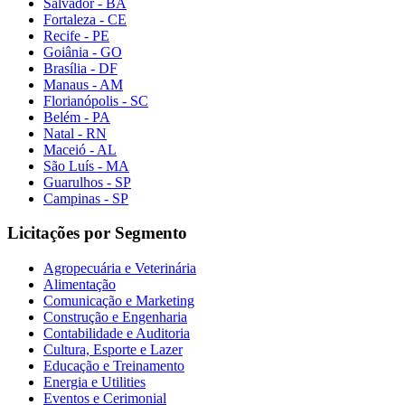
Salvador - BA
Fortaleza - CE
Recife - PE
Goiânia - GO
Brasília - DF
Manaus - AM
Florianópolis - SC
Belém - PA
Natal - RN
Maceió - AL
São Luís - MA
Guarulhos - SP
Campinas - SP
Licitações por Segmento
Agropecuária e Veterinária
Alimentação
Comunicação e Marketing
Construção e Engenharia
Contabilidade e Auditoria
Cultura, Esporte e Lazer
Educação e Treinamento
Energia e Utilities
Eventos e Cerimonial