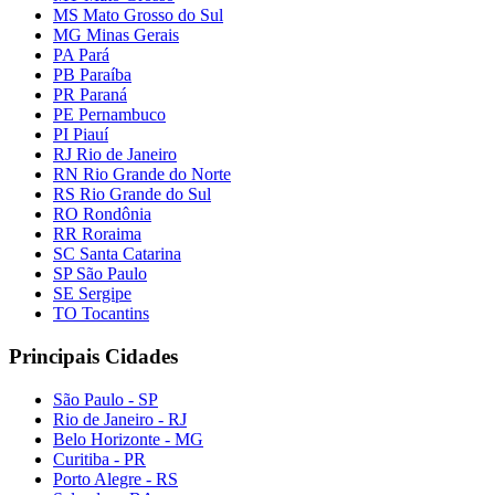
MS Mato Grosso do Sul
MG Minas Gerais
PA Pará
PB Paraíba
PR Paraná
PE Pernambuco
PI Piauí
RJ Rio de Janeiro
RN Rio Grande do Norte
RS Rio Grande do Sul
RO Rondônia
RR Roraima
SC Santa Catarina
SP São Paulo
SE Sergipe
TO Tocantins
Principais Cidades
São Paulo - SP
Rio de Janeiro - RJ
Belo Horizonte - MG
Curitiba - PR
Porto Alegre - RS