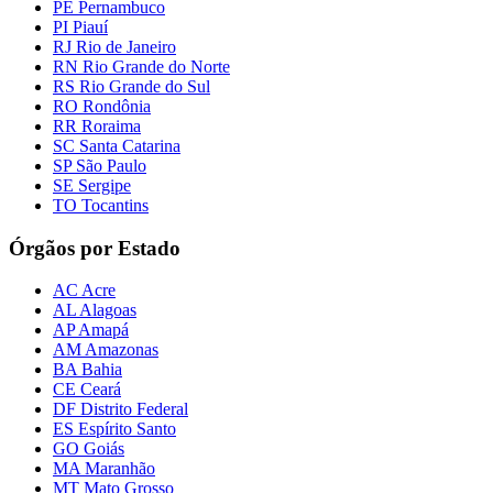
PE Pernambuco
PI Piauí
RJ Rio de Janeiro
RN Rio Grande do Norte
RS Rio Grande do Sul
RO Rondônia
RR Roraima
SC Santa Catarina
SP São Paulo
SE Sergipe
TO Tocantins
Órgãos por Estado
AC Acre
AL Alagoas
AP Amapá
AM Amazonas
BA Bahia
CE Ceará
DF Distrito Federal
ES Espírito Santo
GO Goiás
MA Maranhão
MT Mato Grosso