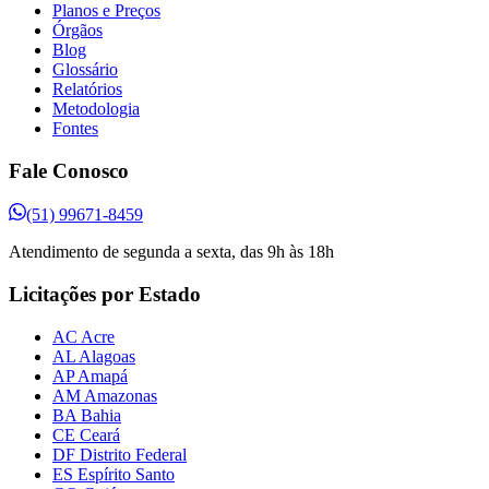
Planos e Preços
Órgãos
Blog
Glossário
Relatórios
Metodologia
Fontes
Fale Conosco
(51) 99671-8459
Atendimento de segunda a sexta, das 9h às 18h
Licitações por Estado
AC Acre
AL Alagoas
AP Amapá
AM Amazonas
BA Bahia
CE Ceará
DF Distrito Federal
ES Espírito Santo