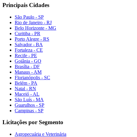
Principais Cidades
São Paulo - SP
Rio de Janeiro - RJ
Belo Horizonte - MG
Curitiba - PR
Porto Alegre - RS
Salvador - BA
Fortaleza - CE
Recife - PE
Goiânia - GO
Brasília - DF
Manaus - AM
Florianópolis - SC
Belém - PA
Natal - RN
Maceió - AL
São Luís - MA
Guarulhos - SP
Campinas - SP
Licitações por Segmento
Agropecuária e Veterinária