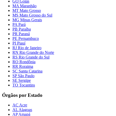
GO Goiás
MA Maranhão
MT Mato Grosso
MS Mato Grosso do Sul
MG Minas Gerais
PA Pará
PB Paraíba
PR Paraná
PE Pernambuco
PI Piauí
RJ Rio de Janeiro
RN Rio Grande do Norte
RS Rio Grande do Sul
RO Rondônia
RR Roraima
SC Santa Catarina
SP São Paulo
SE Sergipe
TO Tocantins
Órgãos por Estado
AC Acre
AL Alagoas
AP Amapá