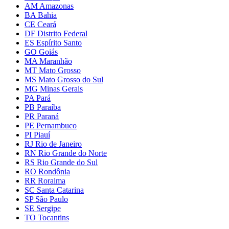
AM Amazonas
BA Bahia
CE Ceará
DF Distrito Federal
ES Espírito Santo
GO Goiás
MA Maranhão
MT Mato Grosso
MS Mato Grosso do Sul
MG Minas Gerais
PA Pará
PB Paraíba
PR Paraná
PE Pernambuco
PI Piauí
RJ Rio de Janeiro
RN Rio Grande do Norte
RS Rio Grande do Sul
RO Rondônia
RR Roraima
SC Santa Catarina
SP São Paulo
SE Sergipe
TO Tocantins