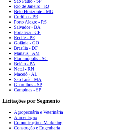
São Paulo - SP
Rio de Janeiro - RJ
Belo Horizonte - MG
Curitiba - PR
Porto Alegre - RS
Salvador - BA
Fortaleza - CE
Recife - PE
Goiânia - GO
Brasília - DF
Manaus - AM
Florianópolis - SC
Belém - PA
Natal - RN
Maceió - AL
São Luís - MA
Guarulhos - SP
Campinas - SP
Licitações por Segmento
Agropecuária e Veterinária
Alimentação
Comunicação e Marketing
Construção e Engenharia