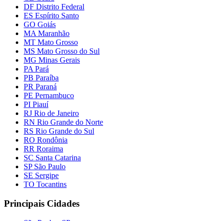
DF Distrito Federal
ES Espírito Santo
GO Goiás
MA Maranhão
MT Mato Grosso
MS Mato Grosso do Sul
MG Minas Gerais
PA Pará
PB Paraíba
PR Paraná
PE Pernambuco
PI Piauí
RJ Rio de Janeiro
RN Rio Grande do Norte
RS Rio Grande do Sul
RO Rondônia
RR Roraima
SC Santa Catarina
SP São Paulo
SE Sergipe
TO Tocantins
Principais Cidades