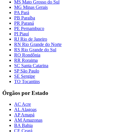
MS Mato Grosso do Sul
MG Minas Gerais
PA Pará
PB Paraíba
PR Paraná
PE Pernambuco
PI Piauí
RJ Rio de Janeiro
RN Rio Grande do Norte
RS Rio Grande do Sul
RO Rondônia
RR Roraima
SC Santa Catarina
SP São Paulo
SE Sergipe
TO Tocantins
Órgãos por Estado
AC Acre
AL Alagoas
AP Amapá
AM Amazonas
BA Bahia
CE Ceará