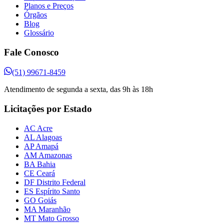
Planos e Preços
Órgãos
Blog
Glossário
Fale Conosco
(51) 99671-8459
Atendimento de segunda a sexta, das 9h às 18h
Licitações por Estado
AC Acre
AL Alagoas
AP Amapá
AM Amazonas
BA Bahia
CE Ceará
DF Distrito Federal
ES Espírito Santo
GO Goiás
MA Maranhão
MT Mato Grosso