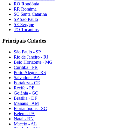
RO Rondônia
RR Roraima
SC Santa Catarina
SP São Paulo
SE Sergipe
TO Tocantins
Principais Cidades
São Paulo - SP
Rio de Janeiro - RJ
Belo Horizonte - MG
Curitiba - PR
Porto Alegre - RS
Salvador - BA
Fortaleza - CE
Recife - PE
Goiânia - GO
Brasília - DF
Manaus - AM
Florianópolis - SC
Belém - PA
Natal - RN
Maceió - AL