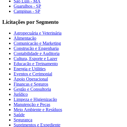
São Luís - MA
Guarulhos - SP
Campinas - SP
Licitações por Segmento
Agropecuária e Veterinária
Alimentação
Comunicação e Marketing
Construção e Engenharia
Contabilidade e Auditoria
Cultura, Esporte e Lazer
Educação e Treinamento
Energia e Utilities
Eventos e Cerimonial
Apoio Operacional
Finanças e Seguros
Gestão e Consultoria
Jurídico
Limpeza e Higienização
Manutenção e Peças
Meio Ambiente e Resíduos
Saúde
Segurança
Suprimentos e Expediente