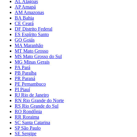
AL Alagoas
AP Amapá
AM Amazonas
BA Bahia
CE Ceará
DF Distrito Federal
ES Espírito Santo
GO Goiás
MA Maranhão
MT Mato Grosso
MS Mato Grosso do Sul
MG Minas Gerais
PA Pará
PB Paraíba
PR Paraná
PE Pernambuco
PI Piauí
RJ Rio de Janeiro
RN Rio Grande do Norte
RS Rio Grande do Sul
RO Rondônia
RR Roraima
SC Santa Catarina
SP São Paulo
SE Sergipe