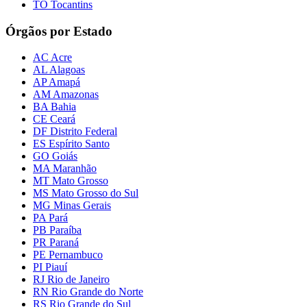
TO Tocantins
Órgãos por Estado
AC Acre
AL Alagoas
AP Amapá
AM Amazonas
BA Bahia
CE Ceará
DF Distrito Federal
ES Espírito Santo
GO Goiás
MA Maranhão
MT Mato Grosso
MS Mato Grosso do Sul
MG Minas Gerais
PA Pará
PB Paraíba
PR Paraná
PE Pernambuco
PI Piauí
RJ Rio de Janeiro
RN Rio Grande do Norte
RS Rio Grande do Sul