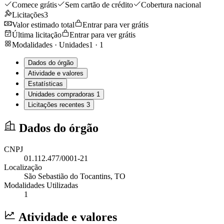
Comece grátis
Sem cartão de crédito
Cobertura nacional
Licitações
3
Valor estimado total
Entrar para ver grátis
Última licitação
Entrar para ver grátis
Modalidades · Unidades
1
·
1
Dados do órgão
Atividade e valores
Estatísticas
Unidades compradoras
1
Licitações recentes
3
Dados do órgão
CNPJ
01.112.477/0001-21
Localização
São Sebastião do Tocantins
, TO
Modalidades Utilizadas
1
Atividade e valores