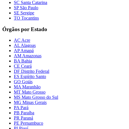
SC Santa Catarina
SP São Paulo
SE Sergipe
TO Tocantins
Órgãos por Estado
AC Acre
AL Alagoas
AP Amapá
AM Amazonas
BA Bahia
CE Ceará
DF Distrito Federal
ES Espírito Santo
GO Goiás
MA Maranhão
MT Mato Grosso
MS Mato Grosso do Sul
MG Minas Gerais
PA Pará
PB Paraíba
PR Paraná
PE Pernambuco
PI Piauí