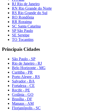
RJ Rio de Janeiro
RN Rio Grande do Norte
RS Rio Grande do Sul
RO Rondônia
RR Roraima
SC Santa Catarina
SP São Paulo
SE Sergipe
TO Tocantins
Principais Cidades
São Paulo - SP
Rio de Janeiro - RJ
Belo Horizonte - MG
Curitiba - PR
Porto Alegre - RS
Salvador - BA
Fortaleza - CE
Recife - PE
Goiânia - GO
Brasília - DF
Manaus - AM
Florianópolis - SC