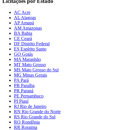
Licitações por Estado
AC Acre
AL Alagoas
AP Amapá
AM Amazonas
BA Bahia
CE Ceará
DF Distrito Federal
ES Espírito Santo
GO Goiás
MA Maranhão
MT Mato Grosso
MS Mato Grosso do Sul
MG Minas Gerais
PA Pará
PB Paraíba
PR Paraná
PE Pernambuco
PI Piauí
RJ Rio de Janeiro
RN Rio Grande do Norte
RS Rio Grande do Sul
RO Rondônia
RR Roraima