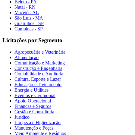
Belém - PA
Natal - RN
Maceió - AL
São Luís - MA
Guarulhos - SP
Campinas - SP
Licitações por Segmento
Agropecuária e Veterinária
Alimentação
Comunicação e Marketing
Construção e Engenharia
Contabilidade e Auditoria
Cultura, Esporte e Lazer
Educação e Treinamento
Energia e Utilities
Eventos e Cerimonial
Apoio Operacional
Finanças e Seguros
Gestão e Consultoria
Jurídico
Limpeza e Higienização
Manutenção e Peças
Meio Ambiente e Resíduos