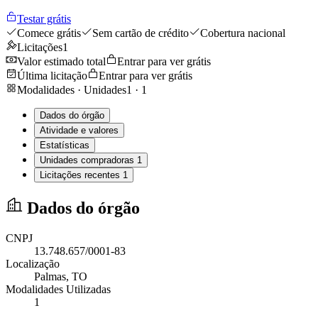
Testar grátis
Comece grátis
Sem cartão de crédito
Cobertura nacional
Licitações
1
Valor estimado total
Entrar para ver grátis
Última licitação
Entrar para ver grátis
Modalidades · Unidades
1
·
1
Dados do órgão
Atividade e valores
Estatísticas
Unidades compradoras
1
Licitações recentes
1
Dados do órgão
CNPJ
13.748.657/0001-83
Localização
Palmas
, TO
Modalidades Utilizadas
1