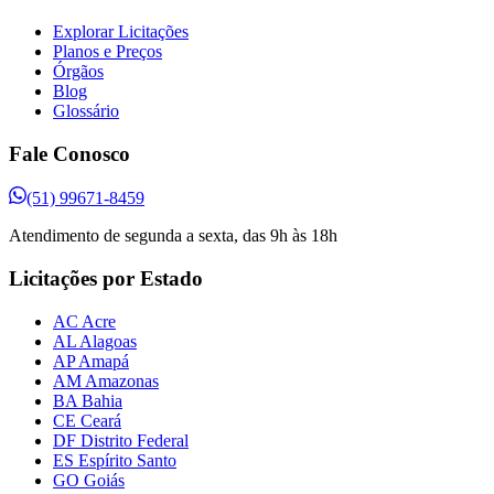
Explorar Licitações
Planos e Preços
Órgãos
Blog
Glossário
Fale Conosco
(51) 99671-8459
Atendimento de segunda a sexta, das 9h às 18h
Licitações por Estado
AC Acre
AL Alagoas
AP Amapá
AM Amazonas
BA Bahia
CE Ceará
DF Distrito Federal
ES Espírito Santo
GO Goiás