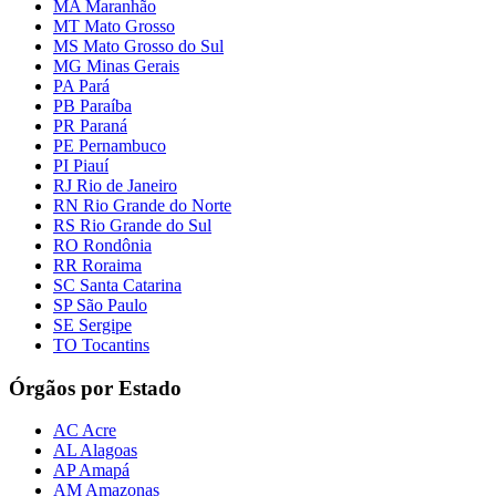
MA Maranhão
MT Mato Grosso
MS Mato Grosso do Sul
MG Minas Gerais
PA Pará
PB Paraíba
PR Paraná
PE Pernambuco
PI Piauí
RJ Rio de Janeiro
RN Rio Grande do Norte
RS Rio Grande do Sul
RO Rondônia
RR Roraima
SC Santa Catarina
SP São Paulo
SE Sergipe
TO Tocantins
Órgãos por Estado
AC Acre
AL Alagoas
AP Amapá
AM Amazonas