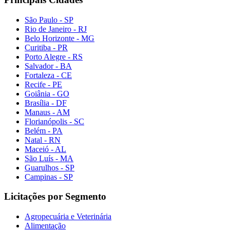
São Paulo - SP
Rio de Janeiro - RJ
Belo Horizonte - MG
Curitiba - PR
Porto Alegre - RS
Salvador - BA
Fortaleza - CE
Recife - PE
Goiânia - GO
Brasília - DF
Manaus - AM
Florianópolis - SC
Belém - PA
Natal - RN
Maceió - AL
São Luís - MA
Guarulhos - SP
Campinas - SP
Licitações por Segmento
Agropecuária e Veterinária
Alimentação