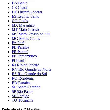
BA Bahia
CE Ceará
DF Distrito Federal
ES Espírito Santo
GO Goiás
MA Maranhão
MT Mato Grosso
MS Mato Grosso do Sul
MG Minas Gerais
PA Pará
PB Paraíba
PR Paraná
PE Pernambuco
PI Piauí
RJ Rio de Janeiro
RN Rio Grande do Norte
RS Rio Grande do Sul
RO Rondônia
RR Roraima
SC Santa Catarina
SP São Paulo
SE Sergipe
TO Tocantins
Principais Cidades