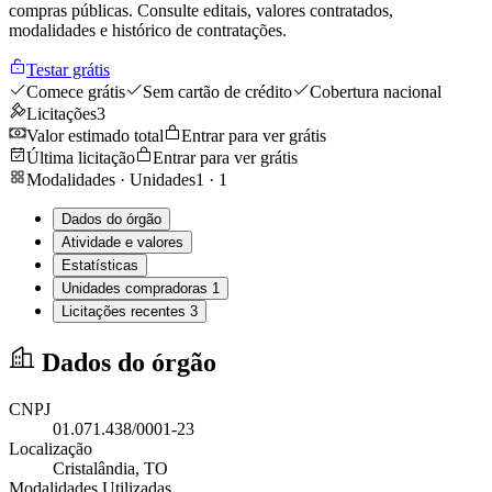
compras públicas. Consulte editais, valores contratados,
modalidades e histórico de contratações.
Testar grátis
Comece grátis
Sem cartão de crédito
Cobertura nacional
Licitações
3
Valor estimado total
Entrar para ver grátis
Última licitação
Entrar para ver grátis
Modalidades · Unidades
1
·
1
Dados do órgão
Atividade e valores
Estatísticas
Unidades compradoras
1
Licitações recentes
3
Dados do órgão
CNPJ
01.071.438/0001-23
Localização
Cristalândia
, TO
Modalidades Utilizadas