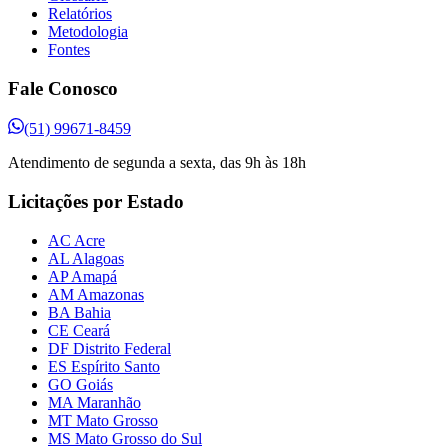
Relatórios
Metodologia
Fontes
Fale Conosco
(51) 99671-8459
Atendimento de segunda a sexta, das 9h às 18h
Licitações por Estado
AC Acre
AL Alagoas
AP Amapá
AM Amazonas
BA Bahia
CE Ceará
DF Distrito Federal
ES Espírito Santo
GO Goiás
MA Maranhão
MT Mato Grosso
MS Mato Grosso do Sul