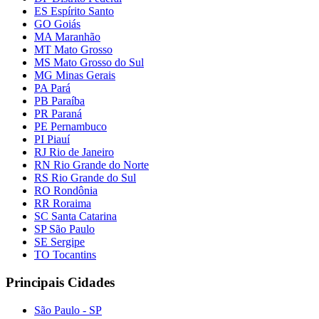
ES Espírito Santo
GO Goiás
MA Maranhão
MT Mato Grosso
MS Mato Grosso do Sul
MG Minas Gerais
PA Pará
PB Paraíba
PR Paraná
PE Pernambuco
PI Piauí
RJ Rio de Janeiro
RN Rio Grande do Norte
RS Rio Grande do Sul
RO Rondônia
RR Roraima
SC Santa Catarina
SP São Paulo
SE Sergipe
TO Tocantins
Principais Cidades
São Paulo - SP