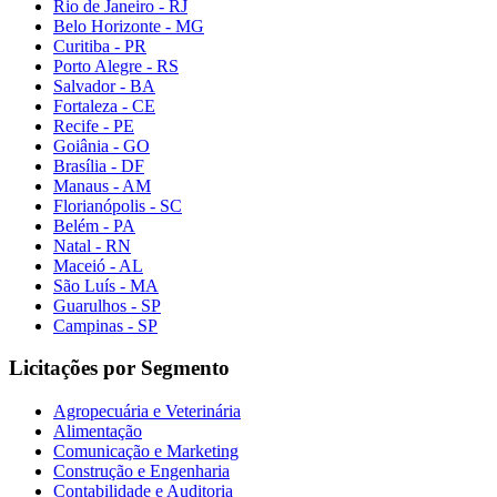
Rio de Janeiro - RJ
Belo Horizonte - MG
Curitiba - PR
Porto Alegre - RS
Salvador - BA
Fortaleza - CE
Recife - PE
Goiânia - GO
Brasília - DF
Manaus - AM
Florianópolis - SC
Belém - PA
Natal - RN
Maceió - AL
São Luís - MA
Guarulhos - SP
Campinas - SP
Licitações por Segmento
Agropecuária e Veterinária
Alimentação
Comunicação e Marketing
Construção e Engenharia
Contabilidade e Auditoria