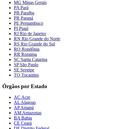
MG Minas Gerais
PA Pará
PB Paraíba
PR Paraná
PE Pernambuco
PI Piauí
RJ Rio de Janeiro
RN Rio Grande do Norte
RS Rio Grande do Sul
RO Rondônia
RR Roraima
SC Santa Catarina
SP São Paulo
SE Sergipe
TO Tocantins
Órgãos por Estado
AC Acre
AL Alagoas
AP Amapá
AM Amazonas
BA Bahia
CE Ceará
DF Distrito Federal