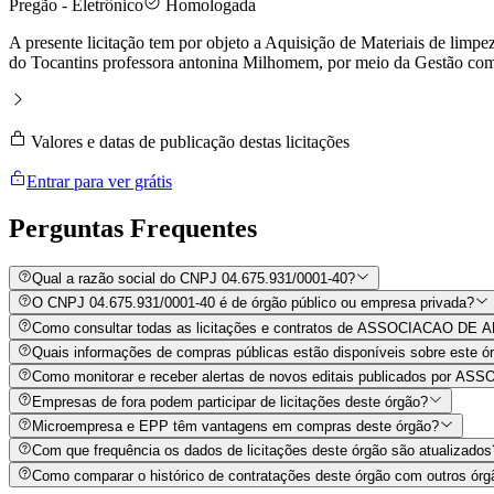
Pregão - Eletrônico
Homologada
A presente licitação tem por objeto a Aquisição de Materiais de limpe
do Tocantins professora antonina Milhomem, por meio da Gestão com
Valores e datas de publicação destas licitações
Entrar para ver grátis
Perguntas
Frequentes
Qual a razão social do CNPJ 04.675.931/0001-40?
O CNPJ 04.675.931/0001-40 é de órgão público ou empresa privada?
Como consultar todas as licitações e contratos de ASSOCIACA
Quais informações de compras públicas estão disponíveis sobre este órg
Como monitorar e receber alertas de novos editais publicado
Empresas de fora podem participar de licitações deste órgão?
Microempresa e EPP têm vantagens em compras deste órgão?
Com que frequência os dados de licitações deste órgão são atualizados
Como comparar o histórico de contratações deste órgão com outros órg