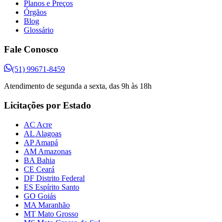
Planos e Preços
Órgãos
Blog
Glossário
Fale Conosco
(51) 99671-8459
Atendimento de segunda a sexta, das 9h às 18h
Licitações por Estado
AC Acre
AL Alagoas
AP Amapá
AM Amazonas
BA Bahia
CE Ceará
DF Distrito Federal
ES Espírito Santo
GO Goiás
MA Maranhão
MT Mato Grosso