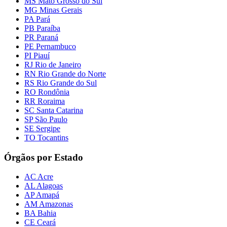
MS Mato Grosso do Sul
MG Minas Gerais
PA Pará
PB Paraíba
PR Paraná
PE Pernambuco
PI Piauí
RJ Rio de Janeiro
RN Rio Grande do Norte
RS Rio Grande do Sul
RO Rondônia
RR Roraima
SC Santa Catarina
SP São Paulo
SE Sergipe
TO Tocantins
Órgãos por Estado
AC Acre
AL Alagoas
AP Amapá
AM Amazonas
BA Bahia
CE Ceará