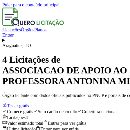
Pular para o conteúdo principal
Licitações
Órgãos
Planos
Entrar
Araguatins
,
TO
4
Licitações de
ASSOCIACAO DE APOIO AO 
PROFESSORA ANTONINA 
Órgão licitante com dados oficiais publicados no PNCP e portais de co
Testar grátis
Comece grátis
Sem cartão de crédito
Cobertura nacional
Licitações
4
Valor estimado total
Entrar para ver grátis
Última licitação
Entrar para ver grátis