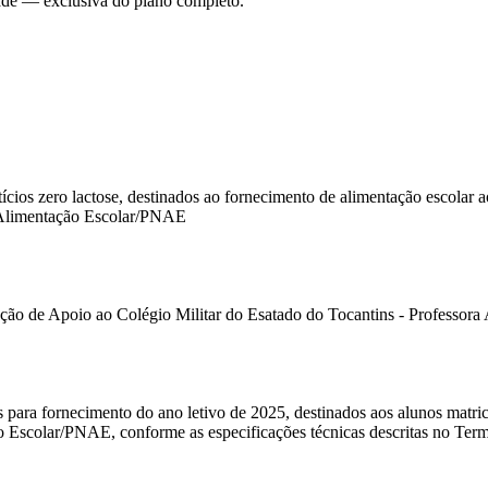
dade — exclusiva do plano completo.
tícios zero lactose, destinados ao fornecimento de alimentação escolar
 Alimentação Escolar/PNAE
ação de Apoio ao Colégio Militar do Esatado do Tocantins - Professo
ios para fornecimento do ano letivo de 2025, destinados aos alunos mat
scolar/PNAE, conforme as especificações técnicas descritas no Term