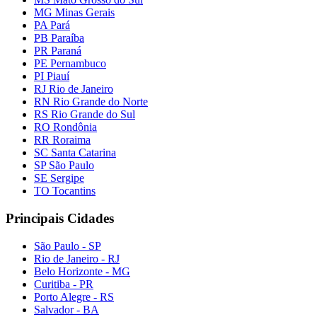
MG Minas Gerais
PA Pará
PB Paraíba
PR Paraná
PE Pernambuco
PI Piauí
RJ Rio de Janeiro
RN Rio Grande do Norte
RS Rio Grande do Sul
RO Rondônia
RR Roraima
SC Santa Catarina
SP São Paulo
SE Sergipe
TO Tocantins
Principais Cidades
São Paulo - SP
Rio de Janeiro - RJ
Belo Horizonte - MG
Curitiba - PR
Porto Alegre - RS
Salvador - BA