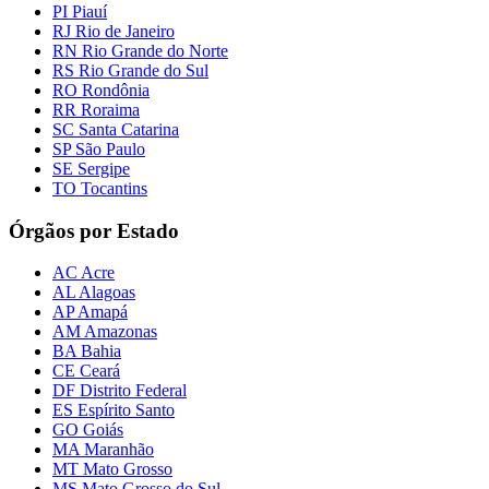
PI Piauí
RJ Rio de Janeiro
RN Rio Grande do Norte
RS Rio Grande do Sul
RO Rondônia
RR Roraima
SC Santa Catarina
SP São Paulo
SE Sergipe
TO Tocantins
Órgãos por Estado
AC Acre
AL Alagoas
AP Amapá
AM Amazonas
BA Bahia
CE Ceará
DF Distrito Federal
ES Espírito Santo
GO Goiás
MA Maranhão
MT Mato Grosso
MS Mato Grosso do Sul