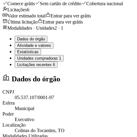
Comece grátis
Sem cartão de crédito
Cobertura nacional
Licitações
6
Valor estimado total
Entrar para ver grátis
Última licitação
Entrar para ver grátis
Modalidades · Unidades
2
·
1
Dados do órgão
Atividade e valores
Estatísticas
Unidades compradoras
1
Licitações recentes
6
Dados do órgão
CNPJ
05.537.107/0001-97
Esfera
Municipal
Poder
Executivo
Localização
Colinas do Tocantins
, TO
Modalidades Utilizadas