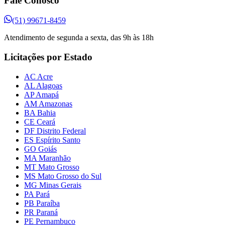
Fale Conosco
(51) 99671-8459
Atendimento de segunda a sexta, das 9h às 18h
Licitações por Estado
AC Acre
AL Alagoas
AP Amapá
AM Amazonas
BA Bahia
CE Ceará
DF Distrito Federal
ES Espírito Santo
GO Goiás
MA Maranhão
MT Mato Grosso
MS Mato Grosso do Sul
MG Minas Gerais
PA Pará
PB Paraíba
PR Paraná
PE Pernambuco