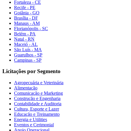
Fortaleza - CE
Recife - PE
Goiânia - GO
Brasília - DF
Manaus - AM
Florianópolis - SC
Belém - PA
Natal - RN
Maceió - AL
São Luís - MA
Guarulhos - SP
Campinas - SP
Licitações por Segmento
Agropecuária e Veterinária
Alimentação
Comunicação e Marketing
Construção e Engenharia
Contabilidade e Auditoria
Cultura, Esporte e Lazer
Educação e Treinamento
Energia e Utilities
Eventos e Cerimonial
Apoio Operacional