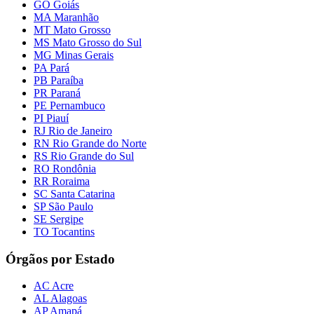
GO Goiás
MA Maranhão
MT Mato Grosso
MS Mato Grosso do Sul
MG Minas Gerais
PA Pará
PB Paraíba
PR Paraná
PE Pernambuco
PI Piauí
RJ Rio de Janeiro
RN Rio Grande do Norte
RS Rio Grande do Sul
RO Rondônia
RR Roraima
SC Santa Catarina
SP São Paulo
SE Sergipe
TO Tocantins
Órgãos por Estado
AC Acre
AL Alagoas
AP Amapá