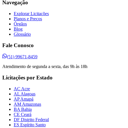
Navegação
Explorar Licitações
Planos e Preços
Órgãos
Blog
Glossário
Fale Conosco
(51) 99671-8459
Atendimento de segunda a sexta, das 9h às 18h
Licitações por Estado
AC Acre
AL Alagoas
AP Amapá
AM Amazonas
BA Bahia
CE Ceará
DF Distrito Federal
ES Espírito Santo