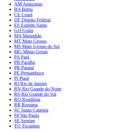
AM Amazonas
BA Bahia
CE Ceará
DF Distrito Federal
ES Espírito Santo
GO Goiás
MA Maranhão
MT Mato Grosso
MS Mato Grosso do Sul
MG Minas Gerais
PA Pará
PB Paraíba
PR Paraná
PE Pernambuco
PI Piauí
RJ Rio de Janeiro
RN Rio Grande do Norte
RS Rio Grande do Sul
RO Rondônia
RR Roraima
SC Santa Catarina
SP São Paulo
SE Sergipe
TO Tocantins