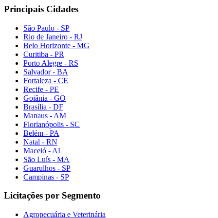
Principais Cidades
São Paulo - SP
Rio de Janeiro - RJ
Belo Horizonte - MG
Curitiba - PR
Porto Alegre - RS
Salvador - BA
Fortaleza - CE
Recife - PE
Goiânia - GO
Brasília - DF
Manaus - AM
Florianópolis - SC
Belém - PA
Natal - RN
Maceió - AL
São Luís - MA
Guarulhos - SP
Campinas - SP
Licitações por Segmento
Agropecuária e Veterinária