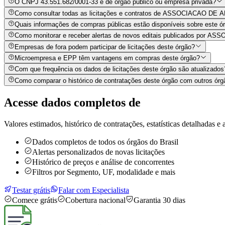
O CNPJ 43.551.682/0001-33 é de órgão público ou empresa privada?
Como consultar todas as licitações e contratos de ASSOCIACAO 
Quais informações de compras públicas estão disponíveis sobre este órg
Como monitorar e receber alertas de novos editais publicados 
Empresas de fora podem participar de licitações deste órgão?
Microempresa e EPP têm vantagens em compras deste órgão?
Com que frequência os dados de licitações deste órgão são atualizados
Como comparar o histórico de contratações deste órgão com outros órg
Acesse dados completos de
Valores estimados, histórico de contratações, estatísticas detalhadas e a
Dados completos de todos os órgãos do Brasil
Alertas personalizados de novas licitações
Histórico de preços e análise de concorrentes
Filtros por Segmento, UF, modalidade e mais
Testar grátis
Falar com Especialista
Comece grátis
Cobertura nacional
Garantia 30 dias