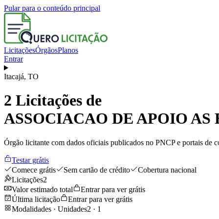
Pular para o conteúdo principal
Licitações
Órgãos
Planos
Entrar
Itacajá
,
TO
2
Licitações de
ASSOCIACAO DE APOIO AS 
Órgão licitante com dados oficiais publicados no PNCP e portais de co
Testar grátis
Comece grátis
Sem cartão de crédito
Cobertura nacional
Licitações
2
Valor estimado total
Entrar para ver grátis
Última licitação
Entrar para ver grátis
Modalidades · Unidades
2
·
1