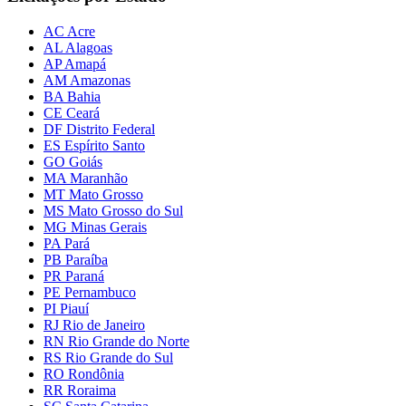
AC Acre
AL Alagoas
AP Amapá
AM Amazonas
BA Bahia
CE Ceará
DF Distrito Federal
ES Espírito Santo
GO Goiás
MA Maranhão
MT Mato Grosso
MS Mato Grosso do Sul
MG Minas Gerais
PA Pará
PB Paraíba
PR Paraná
PE Pernambuco
PI Piauí
RJ Rio de Janeiro
RN Rio Grande do Norte
RS Rio Grande do Sul
RO Rondônia
RR Roraima