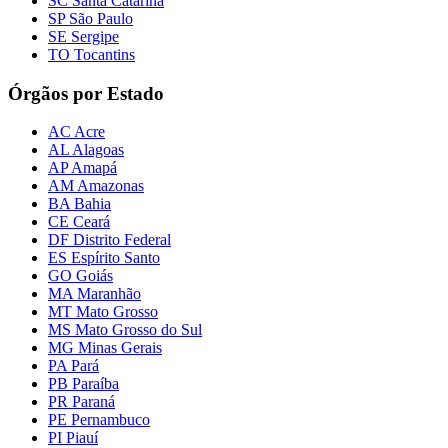
SC Santa Catarina
SP São Paulo
SE Sergipe
TO Tocantins
Órgãos por Estado
AC Acre
AL Alagoas
AP Amapá
AM Amazonas
BA Bahia
CE Ceará
DF Distrito Federal
ES Espírito Santo
GO Goiás
MA Maranhão
MT Mato Grosso
MS Mato Grosso do Sul
MG Minas Gerais
PA Pará
PB Paraíba
PR Paraná
PE Pernambuco
PI Piauí