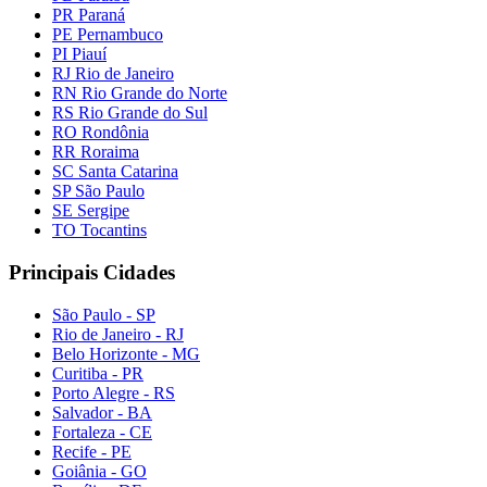
PR Paraná
PE Pernambuco
PI Piauí
RJ Rio de Janeiro
RN Rio Grande do Norte
RS Rio Grande do Sul
RO Rondônia
RR Roraima
SC Santa Catarina
SP São Paulo
SE Sergipe
TO Tocantins
Principais Cidades
São Paulo - SP
Rio de Janeiro - RJ
Belo Horizonte - MG
Curitiba - PR
Porto Alegre - RS
Salvador - BA
Fortaleza - CE
Recife - PE
Goiânia - GO