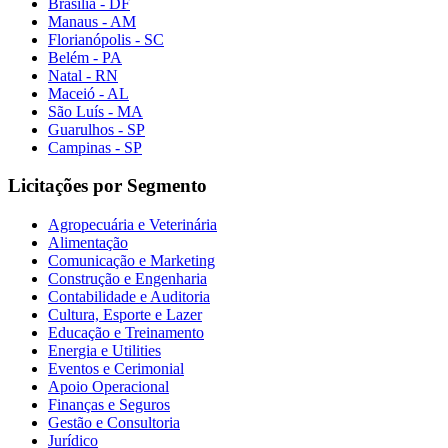
Brasília - DF
Manaus - AM
Florianópolis - SC
Belém - PA
Natal - RN
Maceió - AL
São Luís - MA
Guarulhos - SP
Campinas - SP
Licitações por Segmento
Agropecuária e Veterinária
Alimentação
Comunicação e Marketing
Construção e Engenharia
Contabilidade e Auditoria
Cultura, Esporte e Lazer
Educação e Treinamento
Energia e Utilities
Eventos e Cerimonial
Apoio Operacional
Finanças e Seguros
Gestão e Consultoria
Jurídico