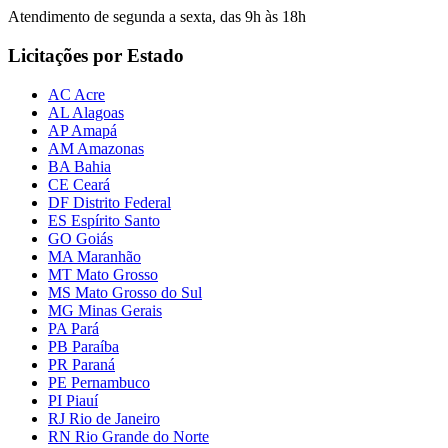
Atendimento de segunda a sexta, das 9h às 18h
Licitações por Estado
AC Acre
AL Alagoas
AP Amapá
AM Amazonas
BA Bahia
CE Ceará
DF Distrito Federal
ES Espírito Santo
GO Goiás
MA Maranhão
MT Mato Grosso
MS Mato Grosso do Sul
MG Minas Gerais
PA Pará
PB Paraíba
PR Paraná
PE Pernambuco
PI Piauí
RJ Rio de Janeiro
RN Rio Grande do Norte