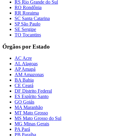
RS Rio Grande do Sul
RO Rondônia
RR Roraima
SC Santa Catarina
SP São Paulo
SE Sergipe
TO Tocantins
Órgãos por Estado
AC Acre
AL Alagoas
AP Amapá
AM Amazonas
BA Bahia
CE Ceará
DF Distrito Federal
ES Espírito Santo
GO Goiás
MA Maranhão
MT Mato Grosso
MS Mato Grosso do Sul
MG Minas Gerais
PA Pará
PB Paraíba