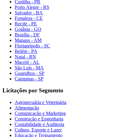
Curitiba - PR
Porto Alegre - RS
Salvador - BA
Fortaleza - CE
Recife - PE
Goiânia - GO
Brasília - DF
Manaus - AM
Florianópolis - SC
Belém - PA
Natal - RN
Maceió - AL
São Luís - MA
Guarulhos - SP
Campinas - SP
Licitações por Segmento
Agropecuária e Veterinária
Alimentação
Comunicação e Marketing
Construção e Engenharia
Contabilidade e Auditoria
Cultura, Esporte e Lazer
Educação e Treinamento