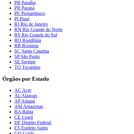
PB Paraíba
PR Paraná
PE Pernambuco
PI Piauí
RJ Rio de Janeiro
RN Rio Grande do Norte
RS Rio Grande do Sul
RO Rondônia
RR Roraima
SC Santa Catarina
SP São Paulo
SE Sergipe
TO Tocantins
Órgãos por Estado
AC Acre
AL Alagoas
AP Amapá
AM Amazonas
BA Bahia
CE Ceará
DF Distrito Federal
ES Espírito Santo
GO Goiás