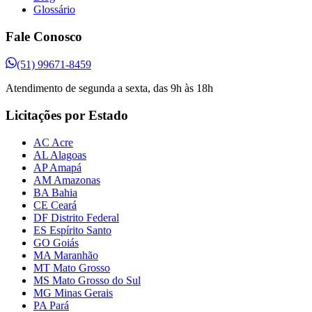
Glossário
Fale Conosco
(51) 99671-8459
Atendimento de segunda a sexta, das 9h às 18h
Licitações por Estado
AC Acre
AL Alagoas
AP Amapá
AM Amazonas
BA Bahia
CE Ceará
DF Distrito Federal
ES Espírito Santo
GO Goiás
MA Maranhão
MT Mato Grosso
MS Mato Grosso do Sul
MG Minas Gerais
PA Pará