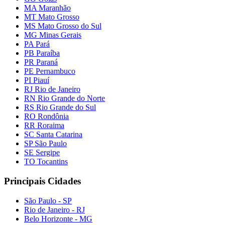
MA Maranhão
MT Mato Grosso
MS Mato Grosso do Sul
MG Minas Gerais
PA Pará
PB Paraíba
PR Paraná
PE Pernambuco
PI Piauí
RJ Rio de Janeiro
RN Rio Grande do Norte
RS Rio Grande do Sul
RO Rondônia
RR Roraima
SC Santa Catarina
SP São Paulo
SE Sergipe
TO Tocantins
Principais Cidades
São Paulo - SP
Rio de Janeiro - RJ
Belo Horizonte - MG