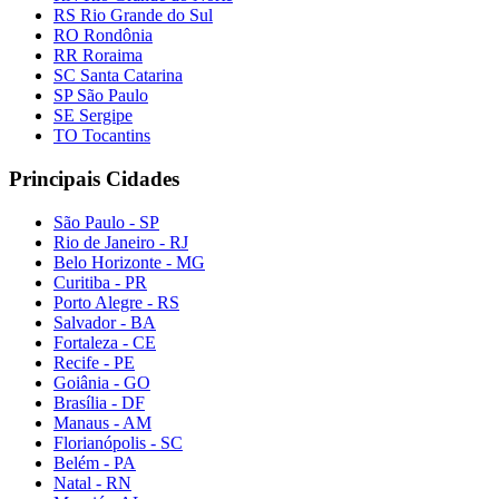
RS Rio Grande do Sul
RO Rondônia
RR Roraima
SC Santa Catarina
SP São Paulo
SE Sergipe
TO Tocantins
Principais Cidades
São Paulo - SP
Rio de Janeiro - RJ
Belo Horizonte - MG
Curitiba - PR
Porto Alegre - RS
Salvador - BA
Fortaleza - CE
Recife - PE
Goiânia - GO
Brasília - DF
Manaus - AM
Florianópolis - SC
Belém - PA
Natal - RN