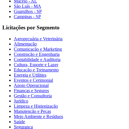
Maceió - AL
São Luís - MA
Guarulhos - SP
Campinas - SP
Licitações por Segmento
Agropecuária e Veterinária
Alimentação
Comunicação e Marketing
Construção e Engenharia
Contabilidade e Auditoria
Cultura, Esporte e Lazer
Educação e Treinamento
Energia e Utilities
Eventos e Cerimonial
Apoio Operacional
Finanças e Seguros
Gestão e Consultoria
Jurídico
Limpeza e Higienização
Manutenção e Peças
Meio Ambiente e Resíduos
Saúde
Segurança