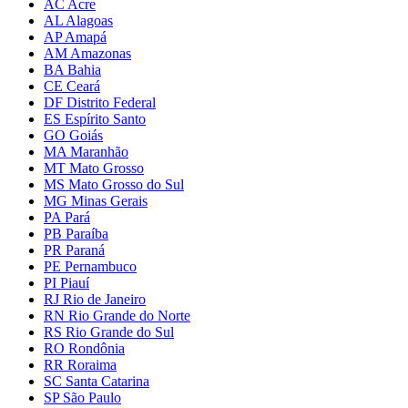
AC Acre
AL Alagoas
AP Amapá
AM Amazonas
BA Bahia
CE Ceará
DF Distrito Federal
ES Espírito Santo
GO Goiás
MA Maranhão
MT Mato Grosso
MS Mato Grosso do Sul
MG Minas Gerais
PA Pará
PB Paraíba
PR Paraná
PE Pernambuco
PI Piauí
RJ Rio de Janeiro
RN Rio Grande do Norte
RS Rio Grande do Sul
RO Rondônia
RR Roraima
SC Santa Catarina
SP São Paulo