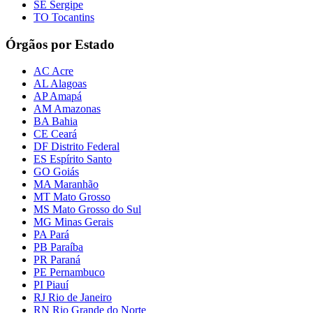
SE Sergipe
TO Tocantins
Órgãos por Estado
AC Acre
AL Alagoas
AP Amapá
AM Amazonas
BA Bahia
CE Ceará
DF Distrito Federal
ES Espírito Santo
GO Goiás
MA Maranhão
MT Mato Grosso
MS Mato Grosso do Sul
MG Minas Gerais
PA Pará
PB Paraíba
PR Paraná
PE Pernambuco
PI Piauí
RJ Rio de Janeiro
RN Rio Grande do Norte