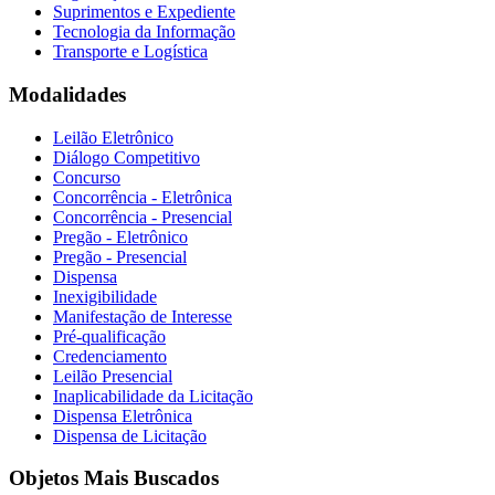
Suprimentos e Expediente
Tecnologia da Informação
Transporte e Logística
Modalidades
Leilão Eletrônico
Diálogo Competitivo
Concurso
Concorrência - Eletrônica
Concorrência - Presencial
Pregão - Eletrônico
Pregão - Presencial
Dispensa
Inexigibilidade
Manifestação de Interesse
Pré-qualificação
Credenciamento
Leilão Presencial
Inaplicabilidade da Licitação
Dispensa Eletrônica
Dispensa de Licitação
Objetos Mais Buscados