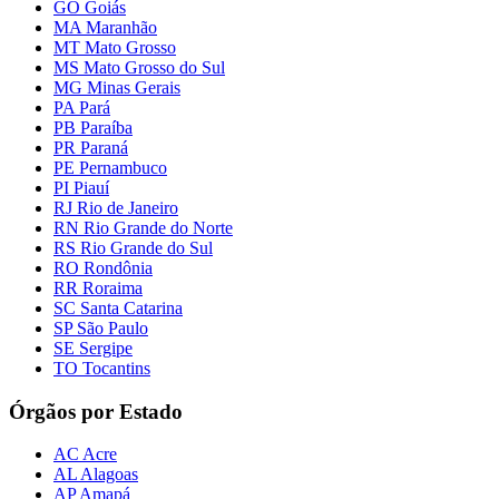
GO Goiás
MA Maranhão
MT Mato Grosso
MS Mato Grosso do Sul
MG Minas Gerais
PA Pará
PB Paraíba
PR Paraná
PE Pernambuco
PI Piauí
RJ Rio de Janeiro
RN Rio Grande do Norte
RS Rio Grande do Sul
RO Rondônia
RR Roraima
SC Santa Catarina
SP São Paulo
SE Sergipe
TO Tocantins
Órgãos por Estado
AC Acre
AL Alagoas
AP Amapá