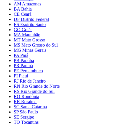
AM Amazonas
BA Bahia
CE Ceará
DF Distrito Federal
ES Espírito Santo
GO Goiás
MA Maranhão
MT Mato Grosso
MS Mato Grosso do Sul
MG Minas Gerais
PA Pará
PB Paraíba
PR Paraná
PE Pernambuco
PI Piauí
RJ Rio de Janeiro
RN Rio Grande do Norte
RS Rio Grande do Sul
RO Rondônia
RR Roraima
SC Santa Catarina
SP São Paulo
SE Sergipe
TO Tocantins