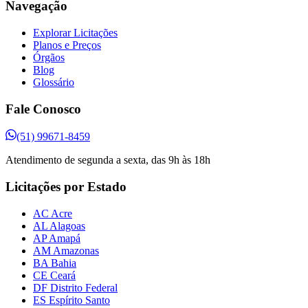
Navegação
Explorar Licitações
Planos e Preços
Órgãos
Blog
Glossário
Fale Conosco
(51) 99671-8459
Atendimento de segunda a sexta, das 9h às 18h
Licitações por Estado
AC Acre
AL Alagoas
AP Amapá
AM Amazonas
BA Bahia
CE Ceará
DF Distrito Federal
ES Espírito Santo