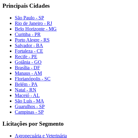
Principais Cidades
São Paulo - SP
Rio de Janeiro - RJ
Belo Horizonte - MG
Curitiba - PR
Porto Alegre - RS
Salvador - BA
Fortaleza - CE
Recife - PE
Goiânia - GO
Brasília - DF
Manaus - AM
Florianópolis - SC
Belém - PA
Natal - RN
Maceió - AL
São Luís - MA
Guarulhos - SP
Campinas - SP
Licitações por Segmento
Agropecuária e Veterinária