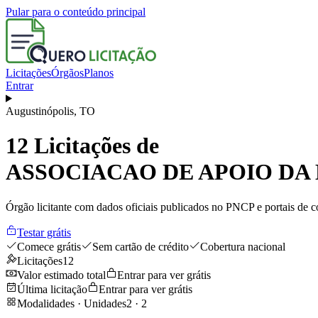
Pular para o conteúdo principal
Licitações
Órgãos
Planos
Entrar
Augustinópolis
,
TO
12
Licitações de
ASSOCIACAO DE APOIO DA
Órgão licitante com dados oficiais publicados no PNCP e portais de co
Testar grátis
Comece grátis
Sem cartão de crédito
Cobertura nacional
Licitações
12
Valor estimado total
Entrar para ver grátis
Última licitação
Entrar para ver grátis
Modalidades · Unidades
2
·
2