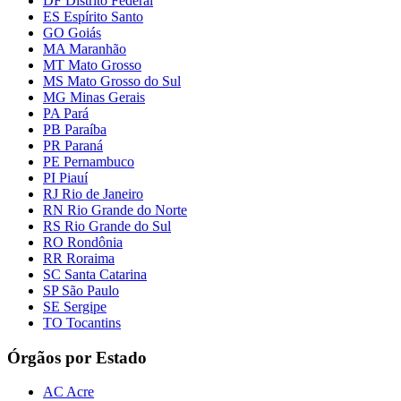
DF Distrito Federal
ES Espírito Santo
GO Goiás
MA Maranhão
MT Mato Grosso
MS Mato Grosso do Sul
MG Minas Gerais
PA Pará
PB Paraíba
PR Paraná
PE Pernambuco
PI Piauí
RJ Rio de Janeiro
RN Rio Grande do Norte
RS Rio Grande do Sul
RO Rondônia
RR Roraima
SC Santa Catarina
SP São Paulo
SE Sergipe
TO Tocantins
Órgãos por Estado
AC Acre