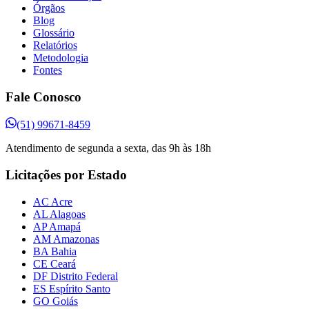
Órgãos
Blog
Glossário
Relatórios
Metodologia
Fontes
Fale Conosco
(51) 99671-8459
Atendimento de segunda a sexta, das 9h às 18h
Licitações por Estado
AC Acre
AL Alagoas
AP Amapá
AM Amazonas
BA Bahia
CE Ceará
DF Distrito Federal
ES Espírito Santo
GO Goiás