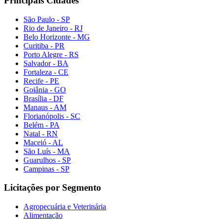
Principais Cidades
São Paulo - SP
Rio de Janeiro - RJ
Belo Horizonte - MG
Curitiba - PR
Porto Alegre - RS
Salvador - BA
Fortaleza - CE
Recife - PE
Goiânia - GO
Brasília - DF
Manaus - AM
Florianópolis - SC
Belém - PA
Natal - RN
Maceió - AL
São Luís - MA
Guarulhos - SP
Campinas - SP
Licitações por Segmento
Agropecuária e Veterinária
Alimentação