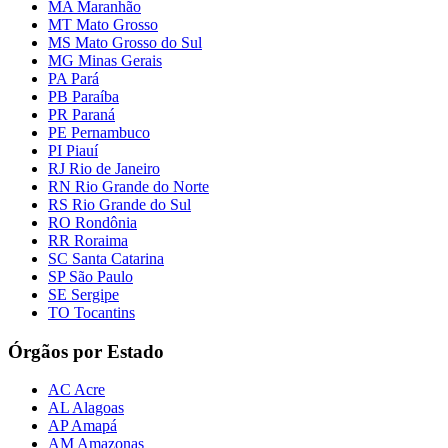
MA Maranhão
MT Mato Grosso
MS Mato Grosso do Sul
MG Minas Gerais
PA Pará
PB Paraíba
PR Paraná
PE Pernambuco
PI Piauí
RJ Rio de Janeiro
RN Rio Grande do Norte
RS Rio Grande do Sul
RO Rondônia
RR Roraima
SC Santa Catarina
SP São Paulo
SE Sergipe
TO Tocantins
Órgãos por Estado
AC Acre
AL Alagoas
AP Amapá
AM Amazonas