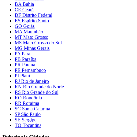
BA Bahia
CE Ceará
DF Distrito Federal
ES Espírito Santo
GO Goiás
MA Maranhão
MT Mato Grosso
MS Mato Grosso do Sul
MG Minas Gerais
PA Pará
PB Paraíba
PR Paraná
PE Pernambuco
PI Piauí
RJ Rio de Janeiro
RN Rio Grande do Norte
RS Rio Grande do Sul
RO Rondônia
RR Roraima
SC Santa Catarina
SP São Paulo
SE Sergipe
TO Tocantins