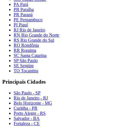
PA Pará
PB Paraíba
PR Paraná
PE Pernambuco
PI Piauí
RJ Rio de Janeiro
RN Rio Grande do Norte
RS Rio Grande do Sul
RO Rondônia
RR Roraima
SC Santa Catarina
SP São Paulo
SE Sergipe
TO Tocantins
Principais Cidades
São Paulo - SP
Rio de Janeiro - RJ
Belo Horizonte - MG
Curitiba - PR
Porto Alegre - RS
Salvador - BA
Fortaleza - CE