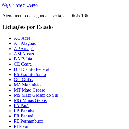
(51) 99671-8459
Atendimento de segunda a sexta, das 9h às 18h
Licitações por Estado
AC Acre
AL Alagoas
AP Amapá
AM Amazonas
BA Bahia
CE Ceará
DF Distrito Federal
ES Espírito Santo
GO Goiás
MA Maranhão
MT Mato Grosso
MS Mato Grosso do Sul
MG Minas Gerais
PA Pará
PB Paraíba
PR Paraná
PE Pernambuco
PI Piauí