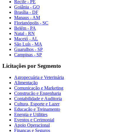
Recife - PE
Goiânia - GO
Brasília - DF
Manaus - AM
Florianópolis - SC
Belém - PA
Natal - RN
Maceió - AL
São Luís - MA
Guarulhos - SP
Campinas - SP
Licitações por Segmento
Agropecuária e Veterinária
Alimentação
Comunicação e Marketing
Construção e Engenharia
Contabilidade e Auditoria
Cultura, Esporte e Lazer
Educação e Treinamento
Energia e Utilities
Eventos e Cerimonial
Apoio Operacional
Finanças e Seguros