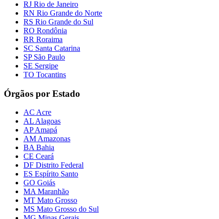
RJ Rio de Janeiro
RN Rio Grande do Norte
RS Rio Grande do Sul
RO Rondônia
RR Roraima
SC Santa Catarina
SP São Paulo
SE Sergipe
TO Tocantins
Órgãos por Estado
AC Acre
AL Alagoas
AP Amapá
AM Amazonas
BA Bahia
CE Ceará
DF Distrito Federal
ES Espírito Santo
GO Goiás
MA Maranhão
MT Mato Grosso
MS Mato Grosso do Sul
MG Minas Gerais