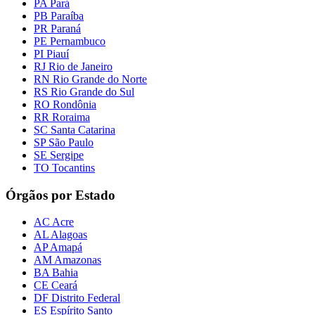
PA Pará
PB Paraíba
PR Paraná
PE Pernambuco
PI Piauí
RJ Rio de Janeiro
RN Rio Grande do Norte
RS Rio Grande do Sul
RO Rondônia
RR Roraima
SC Santa Catarina
SP São Paulo
SE Sergipe
TO Tocantins
Órgãos por Estado
AC Acre
AL Alagoas
AP Amapá
AM Amazonas
BA Bahia
CE Ceará
DF Distrito Federal
ES Espírito Santo