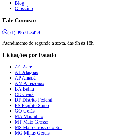
Blog
Glossário
Fale Conosco
(51) 99671-8459
Atendimento de segunda a sexta, das 9h às 18h
Licitações por Estado
AC Acre
AL Alagoas
AP Amapá
AM Amazonas
BA Bahia
CE Ceará
DF Distrito Federal
ES Espírito Santo
GO Goiás
MA Maranhão
MT Mato Grosso
MS Mato Grosso do Sul
MG Minas Gerais