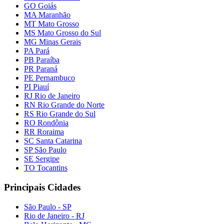
GO Goiás
MA Maranhão
MT Mato Grosso
MS Mato Grosso do Sul
MG Minas Gerais
PA Pará
PB Paraíba
PR Paraná
PE Pernambuco
PI Piauí
RJ Rio de Janeiro
RN Rio Grande do Norte
RS Rio Grande do Sul
RO Rondônia
RR Roraima
SC Santa Catarina
SP São Paulo
SE Sergipe
TO Tocantins
Principais Cidades
São Paulo - SP
Rio de Janeiro - RJ