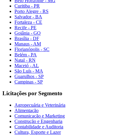
Belo Horizonte - MG
Curitiba - PR
Porto Alegre - RS
Salvador - BA
Fortaleza - CE
Recife - PE
Goiânia - GO
Brasília - DF
Manaus - AM
Florianópolis - SC
Belém - PA
Natal - RN
Maceió - AL
São Luís - MA
Guarulhos - SP
Campinas - SP
Licitações por Segmento
Agropecuária e Veterinária
Alimentação
Comunicação e Marketing
Construção e Engenharia
Contabilidade e Auditoria
Cultura, Esporte e Lazer