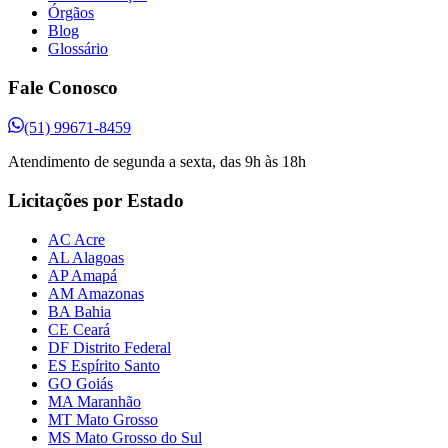
Órgãos
Blog
Glossário
Fale Conosco
(51) 99671-8459
Atendimento de segunda a sexta, das 9h às 18h
Licitações por Estado
AC Acre
AL Alagoas
AP Amapá
AM Amazonas
BA Bahia
CE Ceará
DF Distrito Federal
ES Espírito Santo
GO Goiás
MA Maranhão
MT Mato Grosso
MS Mato Grosso do Sul