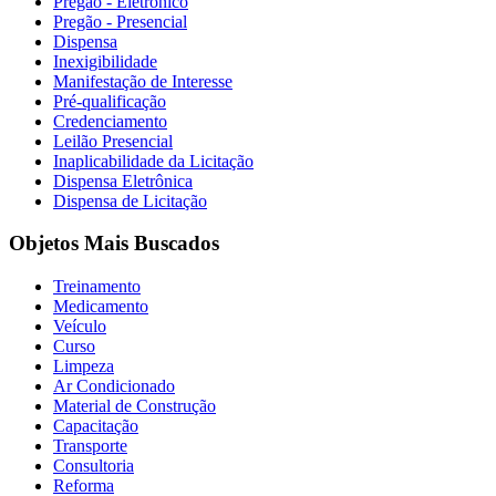
Pregão - Eletrônico
Pregão - Presencial
Dispensa
Inexigibilidade
Manifestação de Interesse
Pré-qualificação
Credenciamento
Leilão Presencial
Inaplicabilidade da Licitação
Dispensa Eletrônica
Dispensa de Licitação
Objetos Mais Buscados
Treinamento
Medicamento
Veículo
Curso
Limpeza
Ar Condicionado
Material de Construção
Capacitação
Transporte
Consultoria
Reforma