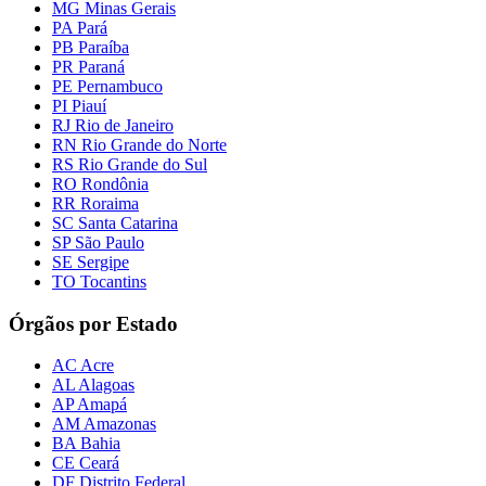
MG Minas Gerais
PA Pará
PB Paraíba
PR Paraná
PE Pernambuco
PI Piauí
RJ Rio de Janeiro
RN Rio Grande do Norte
RS Rio Grande do Sul
RO Rondônia
RR Roraima
SC Santa Catarina
SP São Paulo
SE Sergipe
TO Tocantins
Órgãos por Estado
AC Acre
AL Alagoas
AP Amapá
AM Amazonas
BA Bahia
CE Ceará
DF Distrito Federal