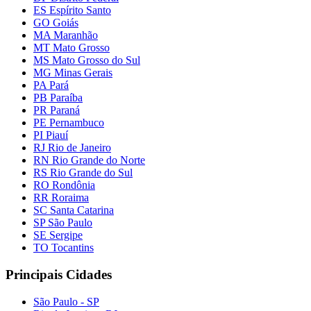
ES Espírito Santo
GO Goiás
MA Maranhão
MT Mato Grosso
MS Mato Grosso do Sul
MG Minas Gerais
PA Pará
PB Paraíba
PR Paraná
PE Pernambuco
PI Piauí
RJ Rio de Janeiro
RN Rio Grande do Norte
RS Rio Grande do Sul
RO Rondônia
RR Roraima
SC Santa Catarina
SP São Paulo
SE Sergipe
TO Tocantins
Principais Cidades
São Paulo - SP