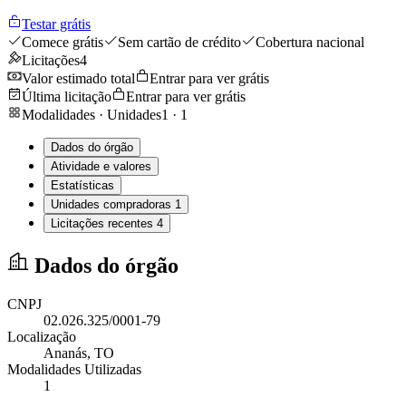
Testar grátis
Comece grátis
Sem cartão de crédito
Cobertura nacional
Licitações
4
Valor estimado total
Entrar para ver grátis
Última licitação
Entrar para ver grátis
Modalidades · Unidades
1
·
1
Dados do órgão
Atividade e valores
Estatísticas
Unidades compradoras
1
Licitações recentes
4
Dados do órgão
CNPJ
02.026.325/0001-79
Localização
Ananás
, TO
Modalidades Utilizadas
1