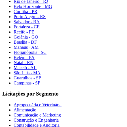
Rio de Janeiro - RJ
Belo Horizonte - MG
Curitiba - PR
Porto Alegre - RS
Salvador - BA
Fortaleza - CE
Recife - PE
Goiânia - GO
Brasília - DF
Manaus - AM
Florianópolis - SC
Belém - PA
Natal - RN
Maceió - AL
São Luís - MA
Guarulhos - SP
Campinas - SP
Licitações por Segmento
Agropecuária e Veterinária
Alimentação
Comunicação e Marketing
Construção e Engenharia
Contabilidade e Auditoria