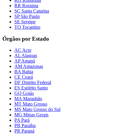
RO Rondônia
RR Roraima
SC Santa Catarina
SP São Paulo
SE Sergipe
TO Tocantins
Órgãos por Estado
AC Acre
AL Alagoas
AP Amapá
AM Amazonas
BA Bahia
CE Ceará
DF Distrito Federal
ES Espírito Santo
GO Goiás
MA Maranhão
MT Mato Grosso
MS Mato Grosso do Sul
MG Minas Gerais
PA Pará
PB Paraíba
PR Paraná