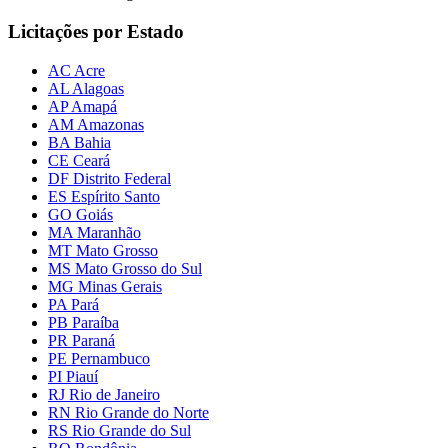
Licitações por Estado
AC Acre
AL Alagoas
AP Amapá
AM Amazonas
BA Bahia
CE Ceará
DF Distrito Federal
ES Espírito Santo
GO Goiás
MA Maranhão
MT Mato Grosso
MS Mato Grosso do Sul
MG Minas Gerais
PA Pará
PB Paraíba
PR Paraná
PE Pernambuco
PI Piauí
RJ Rio de Janeiro
RN Rio Grande do Norte
RS Rio Grande do Sul