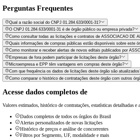
Perguntas
Frequentes
Qual a razão social do CNPJ 01.284.633/0001-31?
O CNPJ 01.284.633/0001-31 é de órgão público ou empresa privada?
Como consultar todas as licitações e contratos de ASSOCIACAO
Quais informações de compras públicas estão disponíveis sobre este órg
Como monitorar e receber alertas de novos editais publicados
Empresas de fora podem participar de licitações deste órgão?
Microempresa e EPP têm vantagens em compras deste órgão?
Com que frequência os dados de licitações deste órgão são atualizados
Como comparar o histórico de contratações deste órgão com outros órg
Acesse dados completos de
Valores estimados, histórico de contratações, estatísticas detalhadas e a
Dados completos de todos os órgãos do Brasil
Alertas personalizados de novas licitações
Histórico de preços e análise de concorrentes
Filtros por Segmento, UF, modalidade e mais