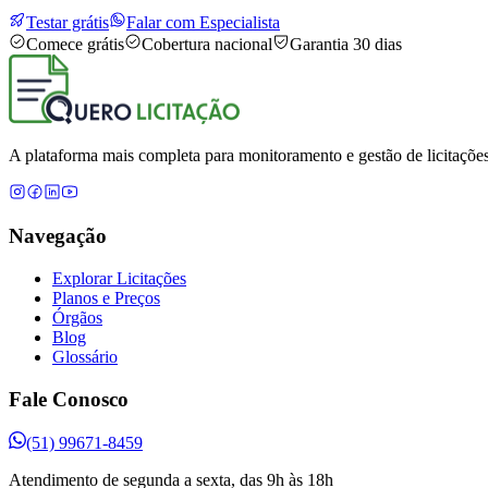
Testar grátis
Falar com Especialista
Comece grátis
Cobertura nacional
Garantia 30 dias
A plataforma mais completa para monitoramento e gestão de licitações
Navegação
Explorar Licitações
Planos e Preços
Órgãos
Blog
Glossário
Fale Conosco
(51) 99671-8459
Atendimento de segunda a sexta, das 9h às 18h