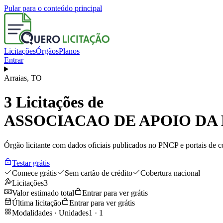
Pular para o conteúdo principal
Licitações
Órgãos
Planos
Entrar
Arraias
,
TO
3
Licitações de
ASSOCIACAO DE APOIO DA
Órgão licitante com dados oficiais publicados no PNCP e portais de co
Testar grátis
Comece grátis
Sem cartão de crédito
Cobertura nacional
Licitações
3
Valor estimado total
Entrar para ver grátis
Última licitação
Entrar para ver grátis
Modalidades · Unidades
1
·
1