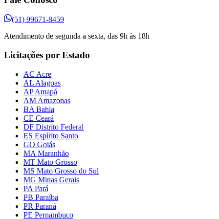
(51) 99671-8459
Atendimento de segunda a sexta, das 9h às 18h
Licitações por Estado
AC Acre
AL Alagoas
AP Amapá
AM Amazonas
BA Bahia
CE Ceará
DF Distrito Federal
ES Espírito Santo
GO Goiás
MA Maranhão
MT Mato Grosso
MS Mato Grosso do Sul
MG Minas Gerais
PA Pará
PB Paraíba
PR Paraná
PE Pernambuco