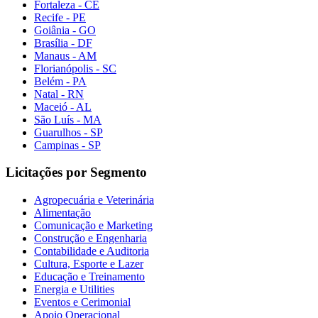
Fortaleza - CE
Recife - PE
Goiânia - GO
Brasília - DF
Manaus - AM
Florianópolis - SC
Belém - PA
Natal - RN
Maceió - AL
São Luís - MA
Guarulhos - SP
Campinas - SP
Licitações por Segmento
Agropecuária e Veterinária
Alimentação
Comunicação e Marketing
Construção e Engenharia
Contabilidade e Auditoria
Cultura, Esporte e Lazer
Educação e Treinamento
Energia e Utilities
Eventos e Cerimonial
Apoio Operacional