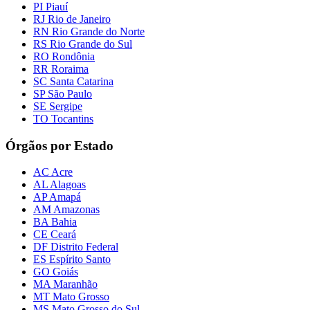
PI Piauí
RJ Rio de Janeiro
RN Rio Grande do Norte
RS Rio Grande do Sul
RO Rondônia
RR Roraima
SC Santa Catarina
SP São Paulo
SE Sergipe
TO Tocantins
Órgãos por Estado
AC Acre
AL Alagoas
AP Amapá
AM Amazonas
BA Bahia
CE Ceará
DF Distrito Federal
ES Espírito Santo
GO Goiás
MA Maranhão
MT Mato Grosso
MS Mato Grosso do Sul