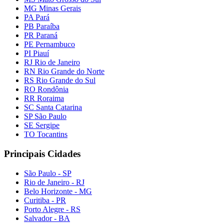
MG Minas Gerais
PA Pará
PB Paraíba
PR Paraná
PE Pernambuco
PI Piauí
RJ Rio de Janeiro
RN Rio Grande do Norte
RS Rio Grande do Sul
RO Rondônia
RR Roraima
SC Santa Catarina
SP São Paulo
SE Sergipe
TO Tocantins
Principais Cidades
São Paulo - SP
Rio de Janeiro - RJ
Belo Horizonte - MG
Curitiba - PR
Porto Alegre - RS
Salvador - BA