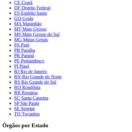
CE Ceará
DF Distrito Federal
ES Espírito Santo
GO Goiás
MA Maranhão
MT Mato Grosso
MS Mato Grosso do Sul
MG Minas Gerais
PA Pará
PB Paraíba
PR Paraná
PE Pernambuco
PI Piauí
RJ Rio de Janeiro
RN Rio Grande do Norte
RS Rio Grande do Sul
RO Rondônia
RR Roraima
SC Santa Catarina
SP São Paulo
SE Sergipe
TO Tocantins
Órgãos por Estado