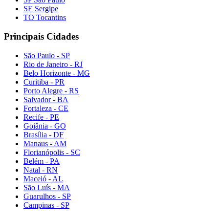
SE Sergipe
TO Tocantins
Principais Cidades
São Paulo - SP
Rio de Janeiro - RJ
Belo Horizonte - MG
Curitiba - PR
Porto Alegre - RS
Salvador - BA
Fortaleza - CE
Recife - PE
Goiânia - GO
Brasília - DF
Manaus - AM
Florianópolis - SC
Belém - PA
Natal - RN
Maceió - AL
São Luís - MA
Guarulhos - SP
Campinas - SP