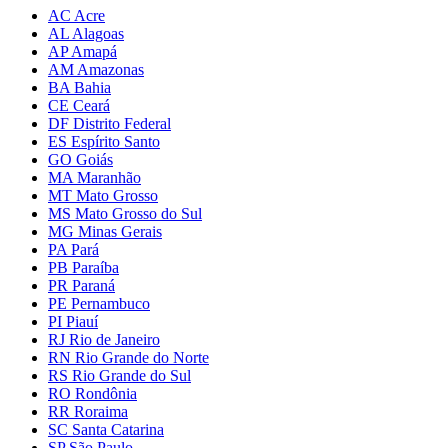
AC Acre
AL Alagoas
AP Amapá
AM Amazonas
BA Bahia
CE Ceará
DF Distrito Federal
ES Espírito Santo
GO Goiás
MA Maranhão
MT Mato Grosso
MS Mato Grosso do Sul
MG Minas Gerais
PA Pará
PB Paraíba
PR Paraná
PE Pernambuco
PI Piauí
RJ Rio de Janeiro
RN Rio Grande do Norte
RS Rio Grande do Sul
RO Rondônia
RR Roraima
SC Santa Catarina
SP São Paulo