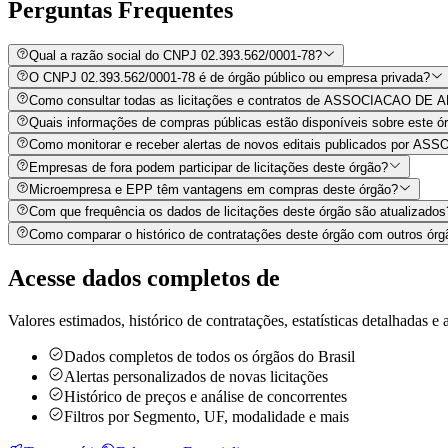
Perguntas
Frequentes
Qual a razão social do CNPJ 02.393.562/0001-78?
O CNPJ 02.393.562/0001-78 é de órgão público ou empresa privada?
Como consultar todas as licitações e contratos de ASSOCIACAO 
Quais informações de compras públicas estão disponíveis sobre este órg
Como monitorar e receber alertas de novos editais publicados 
Empresas de fora podem participar de licitações deste órgão?
Microempresa e EPP têm vantagens em compras deste órgão?
Com que frequência os dados de licitações deste órgão são atualizados
Como comparar o histórico de contratações deste órgão com outros órg
Acesse dados completos de
Valores estimados, histórico de contratações, estatísticas detalhadas e a
Dados completos de todos os órgãos do Brasil
Alertas personalizados de novas licitações
Histórico de preços e análise de concorrentes
Filtros por Segmento, UF, modalidade e mais