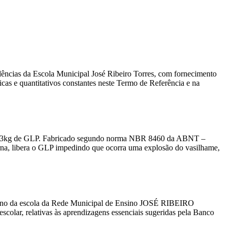
dências da Escola Municipal José Ribeiro Torres, com fornecimento
cas e quantitativos constantes neste Termo de Referência e na
13kg de GLP. Fabricado segundo norma NBR 8460 da ABNT –
na, libera o GLP impedindo que ocorra uma explosão do vasilhame,
 5º ano da escola da Rede Municipal de Ensino JOSÉ RIBEIRO
olar, relativas às aprendizagens essenciais sugeridas pela Banco