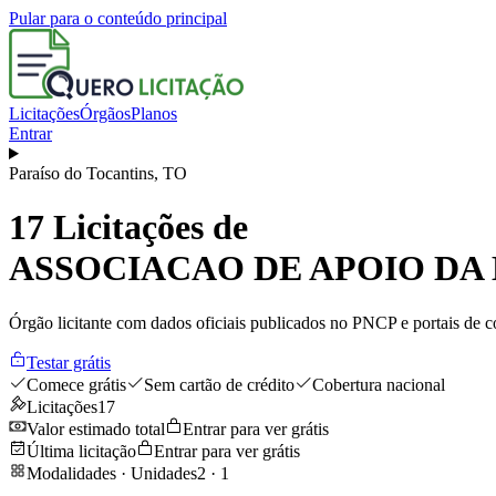
Pular para o conteúdo principal
Licitações
Órgãos
Planos
Entrar
Paraíso do Tocantins
,
TO
17
Licitações de
ASSOCIACAO DE APOIO DA 
Órgão licitante com dados oficiais publicados no PNCP e portais de co
Testar grátis
Comece grátis
Sem cartão de crédito
Cobertura nacional
Licitações
17
Valor estimado total
Entrar para ver grátis
Última licitação
Entrar para ver grátis
Modalidades · Unidades
2
·
1