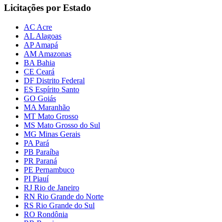
Licitações por Estado
AC Acre
AL Alagoas
AP Amapá
AM Amazonas
BA Bahia
CE Ceará
DF Distrito Federal
ES Espírito Santo
GO Goiás
MA Maranhão
MT Mato Grosso
MS Mato Grosso do Sul
MG Minas Gerais
PA Pará
PB Paraíba
PR Paraná
PE Pernambuco
PI Piauí
RJ Rio de Janeiro
RN Rio Grande do Norte
RS Rio Grande do Sul
RO Rondônia