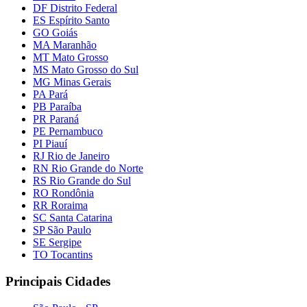
DF Distrito Federal
ES Espírito Santo
GO Goiás
MA Maranhão
MT Mato Grosso
MS Mato Grosso do Sul
MG Minas Gerais
PA Pará
PB Paraíba
PR Paraná
PE Pernambuco
PI Piauí
RJ Rio de Janeiro
RN Rio Grande do Norte
RS Rio Grande do Sul
RO Rondônia
RR Roraima
SC Santa Catarina
SP São Paulo
SE Sergipe
TO Tocantins
Principais Cidades