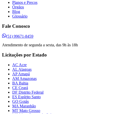
Planos e Preços
Órgãos
Blog
Glossário
Fale Conosco
(51) 99671-8459
Atendimento de segunda a sexta, das 9h às 18h
Licitações por Estado
AC Acre
AL Alagoas
AP Amapá
AM Amazonas
BA Bahia
CE Ceará
DF Distrito Federal
ES Espírito Santo
GO Goiás
MA Maranhão
MT Mato Grosso