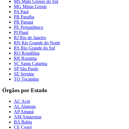
MS Mato Grosso do Sul
MG Minas Gerais
PA Pará
PB Paraíba
PR Paraná
PE Pernambuco
PI Piauí
RJ Rio de Janeiro
RN Rio Grande do Norte
RS Rio Grande do Sul
RO Rondônia
RR Roraima
SC Santa Catarina
SP São Paulo
SE Sergipe
TO Tocantins
Órgãos por Estado
AC Acre
AL Alagoas
AP Amapá
AM Amazonas
BA Bahia
CE Ceará