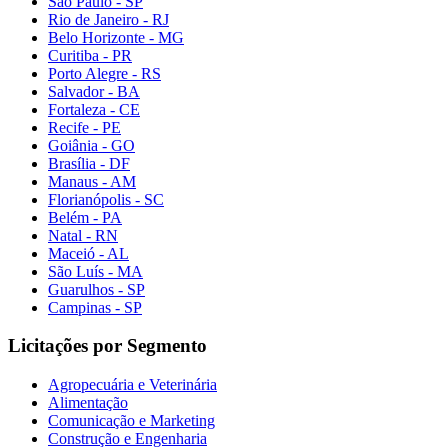
São Paulo - SP
Rio de Janeiro - RJ
Belo Horizonte - MG
Curitiba - PR
Porto Alegre - RS
Salvador - BA
Fortaleza - CE
Recife - PE
Goiânia - GO
Brasília - DF
Manaus - AM
Florianópolis - SC
Belém - PA
Natal - RN
Maceió - AL
São Luís - MA
Guarulhos - SP
Campinas - SP
Licitações por Segmento
Agropecuária e Veterinária
Alimentação
Comunicação e Marketing
Construção e Engenharia