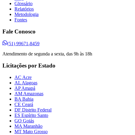
Glossário
Relatórios
Metodologia
Fontes
Fale Conosco
(51) 99671-8459
Atendimento de segunda a sexta, das 9h às 18h
Licitações por Estado
AC Acre
AL Alagoas
AP Amapá
AM Amazonas
BA Bahia
CE Ceará
DF Distrito Federal
ES Espírito Santo
GO Goiás
MA Maranhão
MT Mato Grosso