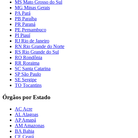
MS Mato Grosso do Sul
MG Minas Gerais
PA Pará
PB Paraíba
PR Paraná
PE Pernambuco
PI Piauí
RJ Rio de Janeiro
RN Rio Grande do Norte
RS Rio Grande do Sul
RO Rondônia
RR Roraima
SC Santa Catarina
SP São Paulo
SE Sergipe
TO Tocantins
Órgãos por Estado
AC Acre
AL Alagoas
AP Amapá
AM Amazonas
BA Bahia
CE Ceará