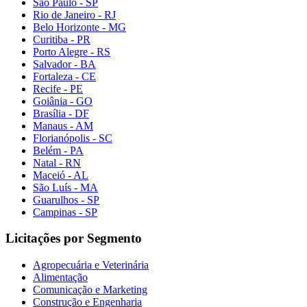
São Paulo - SP
Rio de Janeiro - RJ
Belo Horizonte - MG
Curitiba - PR
Porto Alegre - RS
Salvador - BA
Fortaleza - CE
Recife - PE
Goiânia - GO
Brasília - DF
Manaus - AM
Florianópolis - SC
Belém - PA
Natal - RN
Maceió - AL
São Luís - MA
Guarulhos - SP
Campinas - SP
Licitações por Segmento
Agropecuária e Veterinária
Alimentação
Comunicação e Marketing
Construção e Engenharia