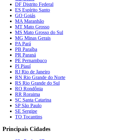
DF Distrito Federal
ES Espírito Santo
GO Goiás
MA Maranhão
MT Mato Grosso
MS Mato Grosso do Sul
MG Minas Gerais
PA Pará
PB Paraíba
PR Paraná
PE Pernambuco
PI Piauí
RJ Rio de Janeiro
RN Rio Grande do Norte
RS Rio Grande do Sul
RO Rondônia
RR Roraima
SC Santa Catarina
SP São Paulo
SE Sergipe
TO Tocantins
Principais Cidades