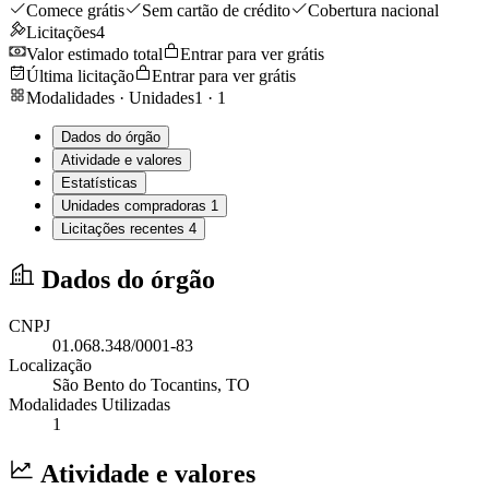
Comece grátis
Sem cartão de crédito
Cobertura nacional
Licitações
4
Valor estimado total
Entrar para ver grátis
Última licitação
Entrar para ver grátis
Modalidades · Unidades
1
·
1
Dados do órgão
Atividade e valores
Estatísticas
Unidades compradoras
1
Licitações recentes
4
Dados do órgão
CNPJ
01.068.348/0001-83
Localização
São Bento do Tocantins
, TO
Modalidades Utilizadas
1
Atividade e valores