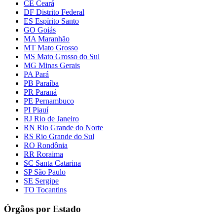
CE Ceará
DF Distrito Federal
ES Espírito Santo
GO Goiás
MA Maranhão
MT Mato Grosso
MS Mato Grosso do Sul
MG Minas Gerais
PA Pará
PB Paraíba
PR Paraná
PE Pernambuco
PI Piauí
RJ Rio de Janeiro
RN Rio Grande do Norte
RS Rio Grande do Sul
RO Rondônia
RR Roraima
SC Santa Catarina
SP São Paulo
SE Sergipe
TO Tocantins
Órgãos por Estado