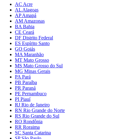
AC Acre
AL Alagoas
AP Amapá
AM Amazonas
BA Bahia
CE Ceará
DF Distrito Federal
ES Espírito Santo
GO Goiás
MA Maranhão
MT Mato Grosso
MS Mato Grosso do Sul
MG Minas Gerais
PA Pará
PB Paraíba
PR Paraná
PE Pernambuco
PI Piauí
RJ Rio de Janeiro
RN Rio Grande do Norte
RS Rio Grande do Sul
RO Rondônia
RR Roraima
SC Santa Catarina
SP São Paulo