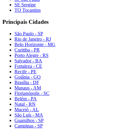
SE Sergipe
TO Tocantins
Principais Cidades
São Paulo - SP
Rio de Janeiro - RJ
Belo Horizonte - MG
Curitiba - PR
Porto Alegre - RS
Salvador - BA
Fortaleza - CE
Recife - PE
Goiânia - GO
Brasília - DF
Manaus - AM
Florianópolis - SC
Belém - PA
Natal - RN
Maceió - AL
São Luís - MA
Guarulhos - SP
Campinas - SP