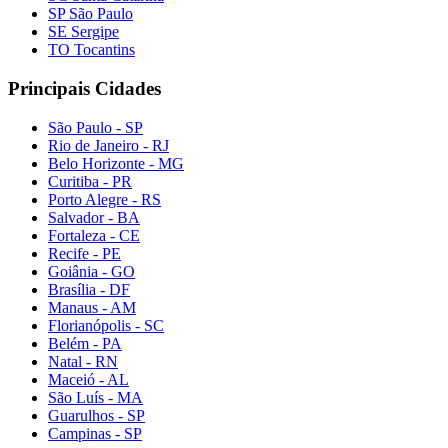
SP São Paulo
SE Sergipe
TO Tocantins
Principais Cidades
São Paulo - SP
Rio de Janeiro - RJ
Belo Horizonte - MG
Curitiba - PR
Porto Alegre - RS
Salvador - BA
Fortaleza - CE
Recife - PE
Goiânia - GO
Brasília - DF
Manaus - AM
Florianópolis - SC
Belém - PA
Natal - RN
Maceió - AL
São Luís - MA
Guarulhos - SP
Campinas - SP