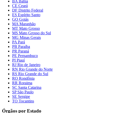
BA Bahia
CE Ceará
DF Distrito Federal
ES Espírito Santo
GO Goiás
MA Maranhão
MT Mato Grosso
MS Mato Grosso do Sul
MG Minas Gerais
PA Pará
PB Paraíba
PR Paraná
PE Pernambuco
PI Piauí
RJ Rio de Janeiro
RN Rio Grande do Norte
RS Rio Grande do Sul
RO Rondônia
RR Roraima
SC Santa Catarina
SP São Paulo
SE Sergipe
TO Tocantins
Órgãos por Estado