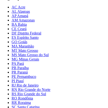
AC Acre
AL Alagoas
AP Amapá
AM Amazonas
BA Bahia
CE Ceará
DF Distrito Federal
ES Espírito Santo
GO Goiás
MA Maranhão
MT Mato Grosso
MS Mato Grosso do Sul
MG Minas Gerais
PA Pará
PB Paraíba
PR Paraná
PE Pernambuco
PI Piauí
RJ Rio de Janeiro
RN Rio Grande do Norte
RS Rio Grande do Sul
RO Rondônia
RR Roraima
SC Santa Catarina