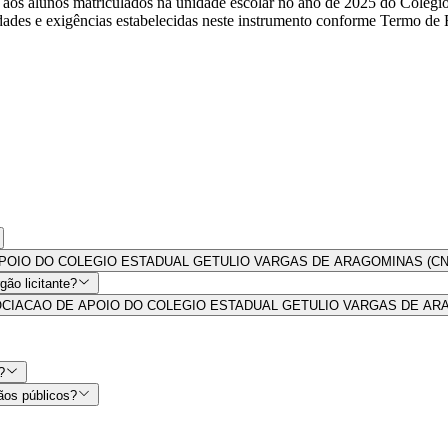
 aos alunos matriculados na unidade escolar no ano de 2025 do Colég
des e exigências estabelecidas neste instrumento conforme Termo de 
O DE APOIO DO COLEGIO ESTADUAL GETULIO VARGAS DE ARAGOMINAS (CNPJ
ão licitante?
s por ASSOCIACAO DE APOIO DO COLEGIO ESTADUAL GETULIO VARGAS DE 
?
ãos públicos?