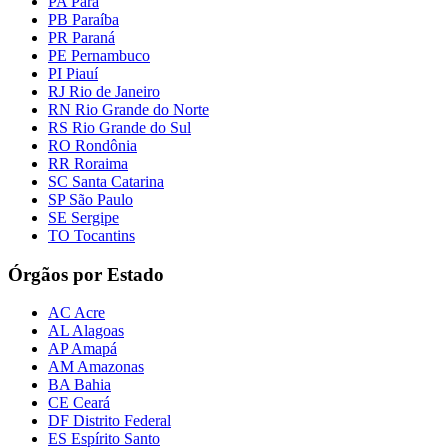
PA Pará
PB Paraíba
PR Paraná
PE Pernambuco
PI Piauí
RJ Rio de Janeiro
RN Rio Grande do Norte
RS Rio Grande do Sul
RO Rondônia
RR Roraima
SC Santa Catarina
SP São Paulo
SE Sergipe
TO Tocantins
Órgãos por Estado
AC Acre
AL Alagoas
AP Amapá
AM Amazonas
BA Bahia
CE Ceará
DF Distrito Federal
ES Espírito Santo