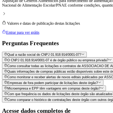
Aquisição de Gêneros Alimentícios para fornecimento de alimentação
Nacional de Alimentação Escolar/PNAE conforme condições, quantida
Valores e datas de publicação destas licitações
Entrar para ver grátis
Perguntas
Frequentes
Qual a razão social do CNPJ 01.918.914/0001-07?
O CNPJ 01.918.914/0001-07 é de órgão público ou empresa privada?
Como consultar todas as licitações e contratos de ASSOCIACA
Quais informações de compras públicas estão disponíveis sobre este órg
Como monitorar e receber alertas de novos editais publicado
Empresas de fora podem participar de licitações deste órgão?
Microempresa e EPP têm vantagens em compras deste órgão?
Com que frequência os dados de licitações deste órgão são atualizados
Como comparar o histórico de contratações deste órgão com outros órg
Acesse dados completos de