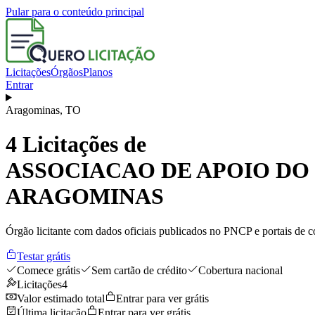
Pular para o conteúdo principal
Licitações
Órgãos
Planos
Entrar
Aragominas
,
TO
4
Licitações de
ASSOCIACAO DE APOIO DO
ARAGOMINAS
Órgão licitante com dados oficiais publicados no PNCP e portais de co
Testar grátis
Comece grátis
Sem cartão de crédito
Cobertura nacional
Licitações
4
Valor estimado total
Entrar para ver grátis
Última licitação
Entrar para ver grátis