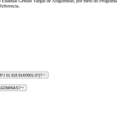
io Estadual Getúlio Vargas de Aragominas, por meio do Programa
Referencia.
 01.918.914/0001-07)?
ARAGOMINAS?