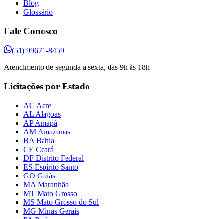
Blog
Glossário
Fale Conosco
(51) 99671-8459
Atendimento de segunda a sexta, das 9h às 18h
Licitações por Estado
AC Acre
AL Alagoas
AP Amapá
AM Amazonas
BA Bahia
CE Ceará
DF Distrito Federal
ES Espírito Santo
GO Goiás
MA Maranhão
MT Mato Grosso
MS Mato Grosso do Sul
MG Minas Gerais