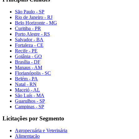
São Paulo - SP
Rio de Janeiro - RJ
Belo Horizonte - MG
Curitiba - PR
Porto Alegre - RS
Salvador - BA
Fortaleza - CE
Recife - PE
Goiânia - GO
Brasília - DF
Manaus - AM
Florianópolis - SC
Belém - PA
Natal - RN
Maceió - AL
São Luís - MA
Guarulhos - SP
Campinas - SP
Licitações por Segmento
Agropecuária e Veterinária
Alimentação