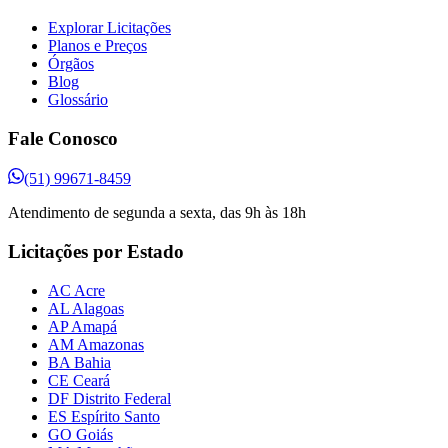
Explorar Licitações
Planos e Preços
Órgãos
Blog
Glossário
Fale Conosco
(51) 99671-8459
Atendimento de segunda a sexta, das 9h às 18h
Licitações por Estado
AC Acre
AL Alagoas
AP Amapá
AM Amazonas
BA Bahia
CE Ceará
DF Distrito Federal
ES Espírito Santo
GO Goiás