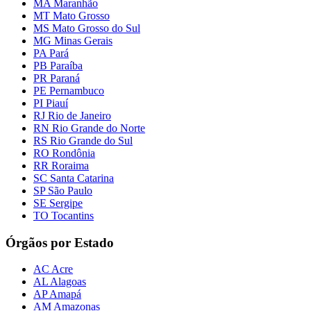
MA Maranhão
MT Mato Grosso
MS Mato Grosso do Sul
MG Minas Gerais
PA Pará
PB Paraíba
PR Paraná
PE Pernambuco
PI Piauí
RJ Rio de Janeiro
RN Rio Grande do Norte
RS Rio Grande do Sul
RO Rondônia
RR Roraima
SC Santa Catarina
SP São Paulo
SE Sergipe
TO Tocantins
Órgãos por Estado
AC Acre
AL Alagoas
AP Amapá
AM Amazonas