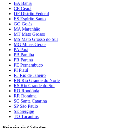
BA Bahia
CE Ceará
DF Distrito Federal
ES Espírito Santo
GO Goiás
MA Maranhão
MT Mato Grosso
MS Mato Grosso do Sul
MG Minas Gerais
PA Pará
PB Paraíba
PR Paraná
PE Pernambuco
PI Piauí
RJ Rio de Janeiro
RN Rio Grande do Norte
RS Rio Grande do Sul
RO Rondônia
RR Roraima
SC Santa Catarina
SP São Paulo
SE Sergipe
TO Tocantins
Principais Cidades