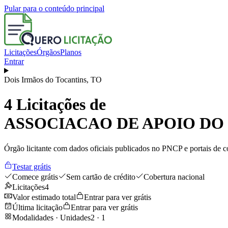
Pular para o conteúdo principal
Licitações
Órgãos
Planos
Entrar
Dois Irmãos do Tocantins
,
TO
4
Licitações de
ASSOCIACAO DE APOIO DO
Órgão licitante com dados oficiais publicados no PNCP e portais de co
Testar grátis
Comece grátis
Sem cartão de crédito
Cobertura nacional
Licitações
4
Valor estimado total
Entrar para ver grátis
Última licitação
Entrar para ver grátis
Modalidades · Unidades
2
·
1