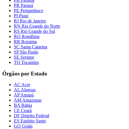
PB Paraíba
PR Paraná
PE Pernambuco
PI Piauí
RJ Rio de Janeiro
RN Rio Grande do Norte
RS Rio Grande do Sul
RO Rondônia
RR Roraima
SC Santa Catarina
SP São Paulo
SE Sergipe
TO Tocantins
Órgãos por Estado
AC Acre
AL Alagoas
AP Amapá
AM Amazonas
BA Bahia
CE Ceará
DF Distrito Federal
ES Espírito Santo
GO Goiás