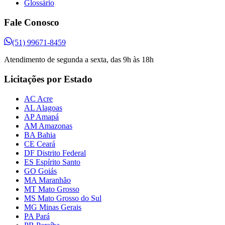
Glossário
Fale Conosco
(51) 99671-8459
Atendimento de segunda a sexta, das 9h às 18h
Licitações por Estado
AC Acre
AL Alagoas
AP Amapá
AM Amazonas
BA Bahia
CE Ceará
DF Distrito Federal
ES Espírito Santo
GO Goiás
MA Maranhão
MT Mato Grosso
MS Mato Grosso do Sul
MG Minas Gerais
PA Pará